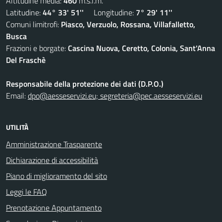
Altitudine media:
460
m.s.l.m.
Latitudine:
44° 33' 51''
Longitudine:
7° 29' 11''
Comuni limitrofi:
Piasco, Verzuolo, Rossana, Villafalletto,
Busca
Frazioni e borgate:
Cascina Nuova, Ceretto, Colonia, Sant'Anna
Del Fraschè
Responsabile della protezione dei dati (D.P.O.)
Email:
dpo@aesseservizi.eu; segreteria@pec.aesseservizi.eu
UTILITÀ
Amministrazione Trasparente
Dichiarazione di accessibilità
Piano di miglioramento del sito
Leggi le FAQ
Prenotazione Appuntamento