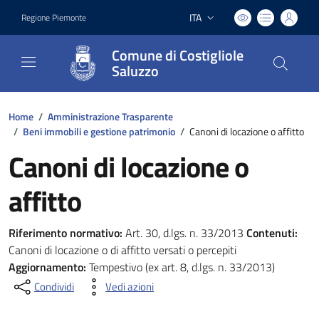
ITA
Regione Piemonte
Lingua attiva:
Comune di Costigliole
Saluzzo
Home
/
Amministrazione Trasparente
/
Beni immobili e gestione patrimonio
/
Canoni di locazione o affitto
Canoni di locazione o
affitto
Riferimento normativo:
Art. 30, d.lgs. n. 33/2013
Contenuti:
Canoni di locazione o di affitto versati o percepiti
Aggiornamento:
Tempestivo (ex art. 8, d.lgs. n. 33/2013)
Condividi
Vedi azioni