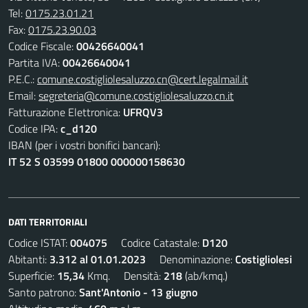
Tel:
0175.23.01.21
Fax:
0175.23.90.03
Codice Fiscale:
00426640041
Partita IVA:
00426640041
P.E.C.:
comune.costigliolesaluzzo.cn@cert.legalmail.it
Email:
segreteria@comune.costigliolesaluzzo.cn.it
Fatturazione Elettronica:
UFRQV3
Codice IPA:
c_d120
IBAN (per i vostri bonifici bancari):
IT 52 S 03599 01800 000000158630
DATI TERRITORIALI
Codice ISTAT:
004075
Codice Catastale:
D120
Abitanti:
3.312 al 01.01.2023
Denominazione:
Costigliolesi
Superficie:
15,34
Kmq. Densità:
218
(ab/kmq.)
Santo patrono:
Sant'Antonio - 13 giugno