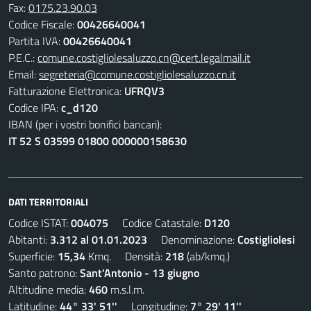
Fax:
0175.23.90.03
Codice Fiscale:
00426640041
Partita IVA:
00426640041
P.E.C.:
comune.costigliolesaluzzo.cn@cert.legalmail.it
Email:
segreteria@comune.costigliolesaluzzo.cn.it
Fatturazione Elettronica:
UFRQV3
Codice IPA:
c_d120
IBAN (per i vostri bonifici bancari):
IT 52 S 03599 01800 000000158630
DATI TERRITORIALI
Codice ISTAT:
004075
Codice Catastale:
D120
Abitanti:
3.312 al 01.01.2023
Denominazione:
Costigliolesi
Superficie:
15,34
Kmq. Densità:
218
(ab/kmq.)
Santo patrono:
Sant'Antonio - 13 giugno
Altitudine media:
460
m.s.l.m.
Latitudine:
44° 33' 51''
Longitudine:
7° 29' 11''