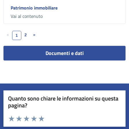
Patrimonio immobiliare
Vai al contenuto
«
2
»
1
Documenti e dati
Quanto sono chiare le informazioni su questa
pagina?
Valuta da 1 a 5 stelle la pagina
Valuta 1 stelle su 5
Valuta 2 stelle su 5
Valuta 3 stelle su 5
Valuta 4 stelle su 5
Valuta 5 stelle su 5