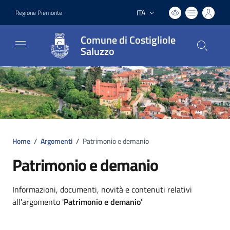
ITA
Regione Piemonte
Lingua attiva:
Comune di Costigliole
Saluzzo
Home
/
Argomenti
/
Patrimonio e demanio
Patrimonio e demanio
Dettagli argomento
Informazioni, documenti, novità e contenuti relativi
all'argomento '
Patrimonio e demanio
'