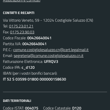
Associazioni e Comitati
CONTATTI E RECAPITI
Via Vittorio Veneto, 59 - 12024 Costigliole Saluzzo (CN)
Tel:
0175.23.01.21
Fax:
0175.23.90.03
Codice Fiscale:
00426640041
Partita IVA:
00426640041
P.E.C.:
comune.costigliolesaluzzo.cn@cert.legalmail.it
Email:
segreteria@comune.costigliolesaluzzo.cn.it
Fatturazione Elettronica:
UFRQV3
Codice IPA:
c_d120
IBAN (per i vostri bonifici bancari):
IT 52 S 03599 01800 000000158630
DATI TERRITORIALI
Codice ISTAT:
004075
Codice Catastale:
D120