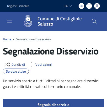
ITA
Regione Piemonte
Lingua attiva:
Comune di Costigliole
Saluzzo
Home
/
Segnalazione Disservizio
Segnalazione Disservizio
Dettagli del documento
Condividi
Vedi azioni
Servizio attivo
Un servizio aperto a tutti i cittadini per segnalare disservizi,
guasti e criticità rilevati sul territorio comunale.
Segnala disservizio