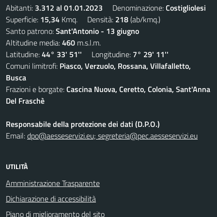
Abitanti:
3.312 al 01.01.2023
Denominazione:
Costigliolesi
Superficie:
15,34
Kmq. Densità:
218
(ab/kmq.)
Santo patrono:
Sant'Antonio - 13 giugno
Altitudine media:
460
m.s.l.m.
Latitudine:
44° 33' 51''
Longitudine:
7° 29' 11''
Comuni limitrofi:
Piasco, Verzuolo, Rossana, Villafalletto,
Busca
Frazioni e borgate:
Cascina Nuova, Ceretto, Colonia, Sant'Anna
Del Fraschè
Responsabile della protezione dei dati (D.P.O.)
Email:
dpo@aesseservizi.eu; segreteria@pec.aesseservizi.eu
UTILITÀ
Amministrazione Trasparente
Dichiarazione di accessibilità
Piano di miglioramento del sito