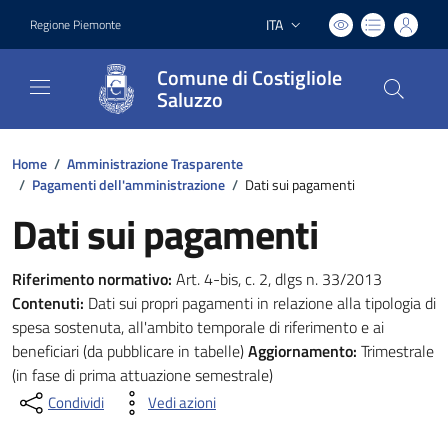
ITA
Regione Piemonte
Lingua attiva:
Comune di Costigliole
Saluzzo
Home
/
Amministrazione Trasparente
/
Pagamenti dell'amministrazione
/
Dati sui pagamenti
Dati sui pagamenti
Riferimento normativo:
Art. 4-bis, c. 2, dlgs n. 33/2013
Contenuti:
Dati sui propri pagamenti in relazione alla tipologia di
spesa sostenuta, all'ambito temporale di riferimento e ai
beneficiari (da pubblicare in tabelle)
Aggiornamento:
Trimestrale
(in fase di prima attuazione semestrale)
Condividi
Vedi azioni