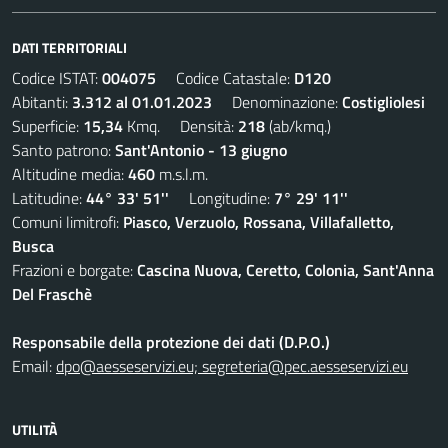
DATI TERRITORIALI
Codice ISTAT:
004075
Codice Catastale:
D120
Abitanti:
3.312 al 01.01.2023
Denominazione:
Costigliolesi
Superficie:
15,34
Kmq. Densità:
218
(ab/kmq.)
Santo patrono:
Sant'Antonio - 13 giugno
Altitudine media:
460
m.s.l.m.
Latitudine:
44° 33' 51''
Longitudine:
7° 29' 11''
Comuni limitrofi:
Piasco, Verzuolo, Rossana, Villafalletto,
Busca
Frazioni e borgate:
Cascina Nuova, Ceretto, Colonia, Sant'Anna
Del Fraschè
Responsabile della protezione dei dati (D.P.O.)
Email:
dpo@aesseservizi.eu; segreteria@pec.aesseservizi.eu
UTILITÀ