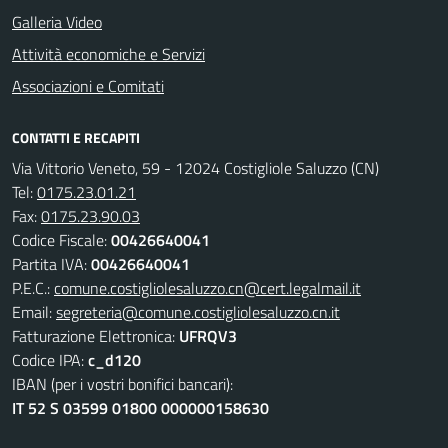
Galleria Video
Attività economiche e Servizi
Associazioni e Comitati
CONTATTI E RECAPITI
Via Vittorio Veneto, 59 - 12024 Costigliole Saluzzo (CN)
Tel:
0175.23.01.21
Fax:
0175.23.90.03
Codice Fiscale:
00426640041
Partita IVA:
00426640041
P.E.C.:
comune.costigliolesaluzzo.cn@cert.legalmail.it
Email:
segreteria@comune.costigliolesaluzzo.cn.it
Fatturazione Elettronica:
UFRQV3
Codice IPA:
c_d120
IBAN (per i vostri bonifici bancari):
IT 52 S 03599 01800 000000158630