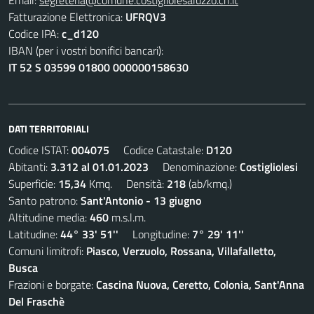
Email:
segreteria@comune.costigliolesaluzzo.cn.it
Fatturazione Elettronica:
UFRQV3
Codice IPA:
c_d120
IBAN (per i vostri bonifici bancari):
IT 52 S 03599 01800 000000158630
DATI TERRITORIALI
Codice ISTAT:
004075
Codice Catastale:
D120
Abitanti:
3.312 al 01.01.2023
Denominazione:
Costigliolesi
Superficie:
15,34
Kmq. Densità:
218
(ab/kmq.)
Santo patrono:
Sant'Antonio - 13 giugno
Altitudine media:
460
m.s.l.m.
Latitudine:
44° 33' 51''
Longitudine:
7° 29' 11''
Comuni limitrofi:
Piasco, Verzuolo, Rossana, Villafalletto,
Busca
Frazioni e borgate:
Cascina Nuova, Ceretto, Colonia, Sant'Anna
Del Fraschè