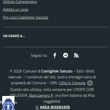
Istituto Comprensivo
Adotta un cane
Pro Loco Costigliole Saluzzo
UN GRAZIE A...
Facebook
Telegram
RSS
Seguici su
©
2026
Comune di
Costigliole Saluzzo
- Tutti i diritti
riservati - I contenuti del sito, testi e immagini sono di
proprietà del Comune - CMS:
Città In Comune
Questo sito utilizza, nella versione per UTENTI CON
DISLESSIA,
Biancoenero ®
, una font italiana ad Alta
Leggibilità.
Reimposta
AREA RISERVATA
tutto