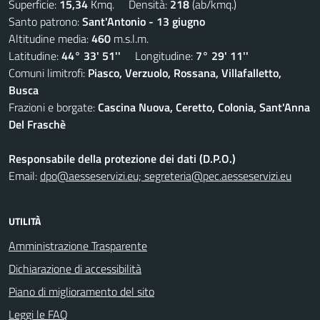
Superficie:
15,34
Kmq. Densità:
218
(ab/kmq.)
Santo patrono:
Sant'Antonio - 13 giugno
Altitudine media:
460
m.s.l.m.
Latitudine:
44° 33' 51''
Longitudine:
7° 29' 11''
Comuni limitrofi:
Piasco, Verzuolo, Rossana, Villafalletto,
Busca
Frazioni e borgate:
Cascina Nuova, Ceretto, Colonia, Sant'Anna
Del Fraschè
Responsabile della protezione dei dati (D.P.O.)
Email:
dpo@aesseservizi.eu; segreteria@pec.aesseservizi.eu
UTILITÀ
Amministrazione Trasparente
Dichiarazione di accessibilità
Piano di miglioramento del sito
Leggi le FAQ