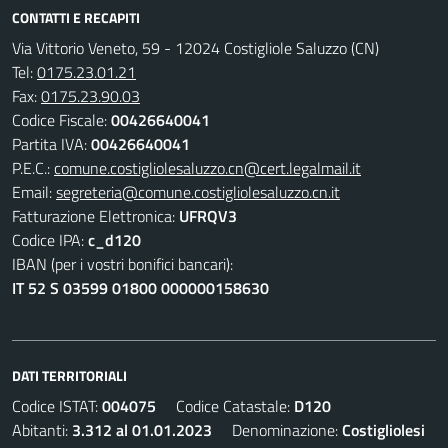
CONTATTI E RECAPITI
Via Vittorio Veneto, 59 - 12024 Costigliole Saluzzo (CN)
Tel:
0175.23.01.21
Fax:
0175.23.90.03
Codice Fiscale:
00426640041
Partita IVA:
00426640041
P.E.C.:
comune.costigliolesaluzzo.cn@cert.legalmail.it
Email:
segreteria@comune.costigliolesaluzzo.cn.it
Fatturazione Elettronica:
UFRQV3
Codice IPA:
c_d120
IBAN (per i vostri bonifici bancari):
IT 52 S 03599 01800 000000158630
DATI TERRITORIALI
Codice ISTAT:
004075
Codice Catastale:
D120
Abitanti:
3.312 al 01.01.2023
Denominazione:
Costigliolesi