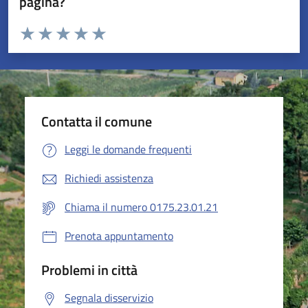
pagina?
Valuta da 1 a 5 stelle la pagina
Valuta 1 stelle su 5
Valuta 2 stelle su 5
Valuta 3 stelle su 5
Valuta 4 stelle su 5
Valuta 5 stelle su 5
Contatta il comune
Leggi le domande frequenti
Richiedi assistenza
Chiama il numero 0175.23.01.21
Prenota appuntamento
Problemi in città
Segnala disservizio