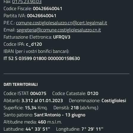
Fax:
0175.23.90.03
Codice Fiscale:
00426640041
Partita IVA:
00426640041
P.E.C.:
comune.costigliolesaluzzo.cn@cert.legalmail.it
Email:
segreteria@comune.costigliolesaluzzo.cn.it
Fatturazione Elettronica:
UFRQV3
Codice IPA:
c_d120
IBAN (per i vostri bonifici bancari):
IT 52 S 03599 01800 000000158630
DATI TERRITORIALI
Codice ISTAT:
004075
Codice Catastale:
D120
Abitanti:
3.312 al 01.01.2023
Denominazione:
Costigliolesi
Superficie:
15,34
Kmq. Densità:
218
(ab/kmq.)
Santo patrono:
Sant'Antonio - 13 giugno
Altitudine media:
460
m.s.l.m.
Latitudine:
44° 33' 51''
Longitudine:
7° 29' 11''