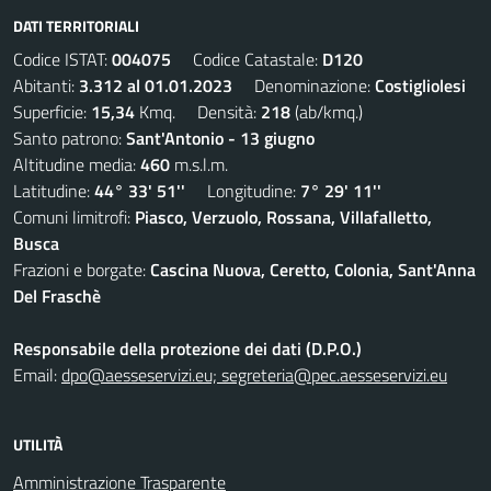
DATI TERRITORIALI
Codice ISTAT:
004075
Codice Catastale:
D120
Abitanti:
3.312 al 01.01.2023
Denominazione:
Costigliolesi
Superficie:
15,34
Kmq. Densità:
218
(ab/kmq.)
Santo patrono:
Sant'Antonio - 13 giugno
Altitudine media:
460
m.s.l.m.
Latitudine:
44° 33' 51''
Longitudine:
7° 29' 11''
Comuni limitrofi:
Piasco, Verzuolo, Rossana, Villafalletto,
Busca
Frazioni e borgate:
Cascina Nuova, Ceretto, Colonia, Sant'Anna
Del Fraschè
Responsabile della protezione dei dati (D.P.O.)
Email:
dpo@aesseservizi.eu; segreteria@pec.aesseservizi.eu
UTILITÀ
Amministrazione Trasparente