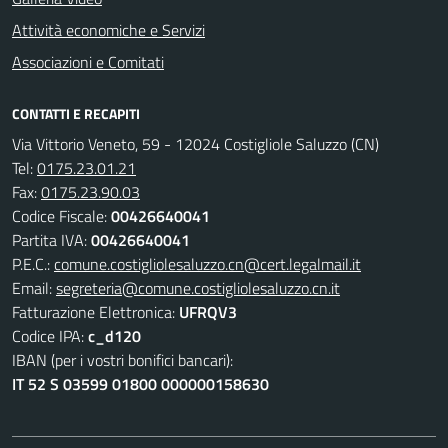
Attività economiche e Servizi
Associazioni e Comitati
CONTATTI E RECAPITI
Via Vittorio Veneto, 59 - 12024 Costigliole Saluzzo (CN)
Tel:
0175.23.01.21
Fax:
0175.23.90.03
Codice Fiscale:
00426640041
Partita IVA:
00426640041
P.E.C.:
comune.costigliolesaluzzo.cn@cert.legalmail.it
Email:
segreteria@comune.costigliolesaluzzo.cn.it
Fatturazione Elettronica:
UFRQV3
Codice IPA:
c_d120
IBAN (per i vostri bonifici bancari):
IT 52 S 03599 01800 000000158630