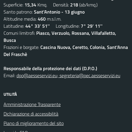
Superficie:
15,34
Kmq. Densità:
218
(ab/kmq.)
Santo patrono:
Sant'Antonio - 13 giugno
Altitudine media:
460
m.s.l.m.
Latitudine:
44° 33' 51''
Longitudine:
7° 29' 11''
Comuni limitrofi:
Piasco, Verzuolo, Rossana, Villafalletto,
Busca
Frazioni e borgate:
Cascina Nuova, Ceretto, Colonia, Sant'Anna
Del Fraschè
Responsabile della protezione dei dati (D.P.O.)
Email:
dpo@aesseservizi.eu; segreteria@pec.aesseservizi.eu
UTILITÀ
Amministrazione Trasparente
Dichiarazione di accessibilità
Piano di miglioramento del sito