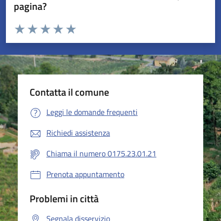
pagina?
Valuta da 1 a 5 stelle la pagina
Valuta 1 stelle su 5
Valuta 2 stelle su 5
Valuta 3 stelle su 5
Valuta 4 stelle su 5
Valuta 5 stelle su 5
Contatta il comune
Leggi le domande frequenti
Richiedi assistenza
Chiama il numero 0175.23.01.21
Prenota appuntamento
Problemi in città
Segnala disservizio