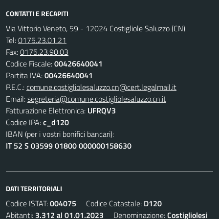
CONTATTI E RECAPITI
Via Vittorio Veneto, 59 - 12024 Costigliole Saluzzo (CN)
Tel:
0175.23.01.21
Fax:
0175.23.90.03
Codice Fiscale:
00426640041
Partita IVA:
00426640041
P.E.C.:
comune.costigliolesaluzzo.cn@cert.legalmail.it
Email:
segreteria@comune.costigliolesaluzzo.cn.it
Fatturazione Elettronica:
UFRQV3
Codice IPA:
c_d120
IBAN (per i vostri bonifici bancari):
IT 52 S 03599 01800 000000158630
DATI TERRITORIALI
Codice ISTAT:
004075
Codice Catastale:
D120
Abitanti:
3.312 al 01.01.2023
Denominazione:
Costigliolesi