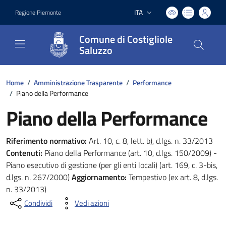
ITA
Regione Piemonte
Lingua attiva:
Comune di Costigliole
Saluzzo
Home
/
Amministrazione Trasparente
/
Performance
/
Piano della Performance
Piano della Performance
Riferimento normativo:
Art. 10, c. 8, lett. b), d.lgs. n. 33/2013
Contenuti:
Piano della Performance (art. 10, d.lgs. 150/2009) -
Piano esecutivo di gestione (per gli enti locali) (art. 169, c. 3-bis,
d.lgs. n. 267/2000)
Aggiornamento:
Tempestivo (ex art. 8, d.lgs.
n. 33/2013)
Condividi
Vedi azioni