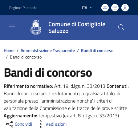
ITA
Regione Piemonte
Lingua attiva:
Comune di Costigliole
Saluzzo
Home
/
Amministrazione Trasparente
/
Bandi di concorso
/
Bandi di concorso
Bandi di concorso
Riferimento normativo:
Art. 19, d.lgs. n. 33/2013
Contenuti:
Bandi di concorso per il reclutamento, a qualsiasi titolo, di
personale presso l'amministrazione nonche' i criteri di
valutazione della Commissione e le tracce delle prove scritte
Aggiornamento:
Tempestivo (ex art. 8, d.lgs. n. 33/2013)
Condividi
Vedi azioni