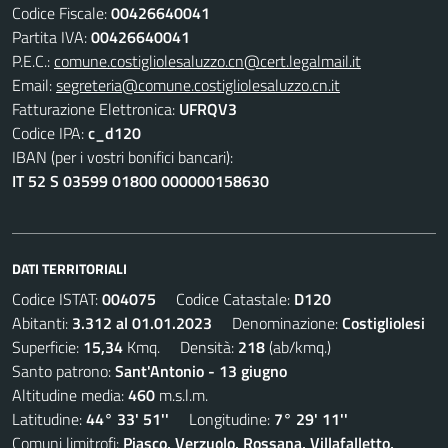
Codice Fiscale:
00426640041
Partita IVA:
00426640041
P.E.C.:
comune.costigliolesaluzzo.cn@cert.legalmail.it
Email:
segreteria@comune.costigliolesaluzzo.cn.it
Fatturazione Elettronica:
UFRQV3
Codice IPA:
c_d120
IBAN (per i vostri bonifici bancari):
IT 52 S 03599 01800 000000158630
DATI TERRITORIALI
Codice ISTAT:
004075
Codice Catastale:
D120
Abitanti:
3.312 al 01.01.2023
Denominazione:
Costigliolesi
Superficie:
15,34
Kmq. Densità:
218
(ab/kmq.)
Santo patrono:
Sant'Antonio - 13 giugno
Altitudine media:
460
m.s.l.m.
Latitudine:
44° 33' 51''
Longitudine:
7° 29' 11''
Comuni limitrofi:
Piasco, Verzuolo, Rossana, Villafalletto,