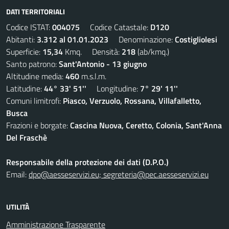
DATI TERRITORIALI
Codice ISTAT:
004075
Codice Catastale:
D120
Abitanti:
3.312 al 01.01.2023
Denominazione:
Costigliolesi
Superficie:
15,34
Kmq. Densità:
218
(ab/kmq.)
Santo patrono:
Sant'Antonio - 13 giugno
Altitudine media:
460
m.s.l.m.
Latitudine:
44° 33' 51''
Longitudine:
7° 29' 11''
Comuni limitrofi:
Piasco, Verzuolo, Rossana, Villafalletto,
Busca
Frazioni e borgate:
Cascina Nuova, Ceretto, Colonia, Sant'Anna
Del Fraschè
Responsabile della protezione dei dati (D.P.O.)
Email:
dpo@aesseservizi.eu; segreteria@pec.aesseservizi.eu
UTILITÀ
Amministrazione Trasparente