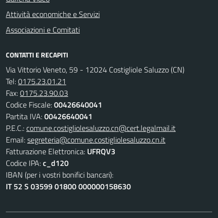
Attività economiche e Servizi
Associazioni e Comitati
CONTATTI E RECAPITI
Via Vittorio Veneto, 59 - 12024 Costigliole Saluzzo (CN)
Tel:
0175.23.01.21
Fax:
0175.23.90.03
Codice Fiscale:
00426640041
Partita IVA:
00426640041
P.E.C.:
comune.costigliolesaluzzo.cn@cert.legalmail.it
Email:
segreteria@comune.costigliolesaluzzo.cn.it
Fatturazione Elettronica:
UFRQV3
Codice IPA:
c_d120
IBAN (per i vostri bonifici bancari):
IT 52 S 03599 01800 000000158630