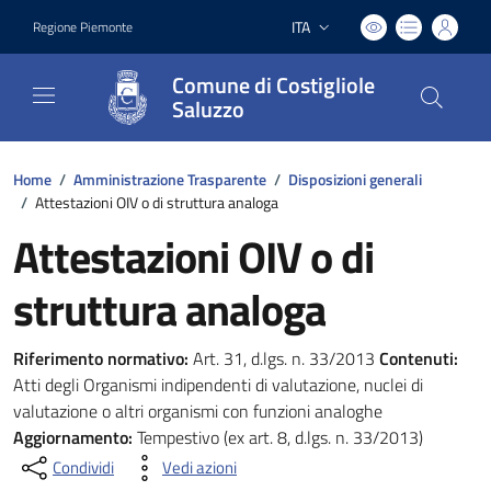
ITA
Regione Piemonte
Lingua attiva:
Comune di Costigliole
Saluzzo
Home
/
Amministrazione Trasparente
/
Disposizioni generali
/
Attestazioni OIV o di struttura analoga
Attestazioni OIV o di
struttura analoga
Riferimento normativo:
Art. 31, d.lgs. n. 33/2013
Contenuti:
Atti degli Organismi indipendenti di valutazione, nuclei di
valutazione o altri organismi con funzioni analoghe
Aggiornamento:
Tempestivo (ex art. 8, d.lgs. n. 33/2013)
Condividi
Vedi azioni