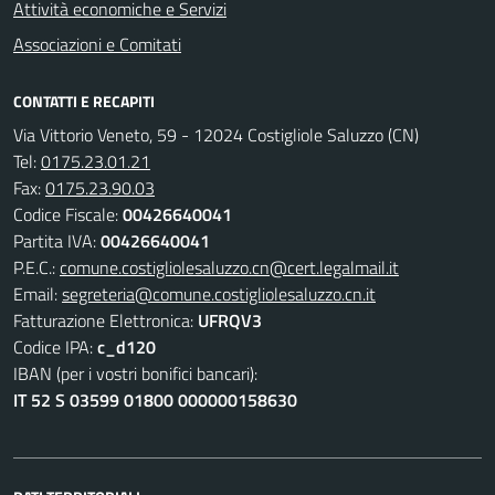
Attività economiche e Servizi
Associazioni e Comitati
CONTATTI E RECAPITI
Via Vittorio Veneto, 59 - 12024 Costigliole Saluzzo (CN)
Tel:
0175.23.01.21
Fax:
0175.23.90.03
Codice Fiscale:
00426640041
Partita IVA:
00426640041
P.E.C.:
comune.costigliolesaluzzo.cn@cert.legalmail.it
Email:
segreteria@comune.costigliolesaluzzo.cn.it
Fatturazione Elettronica:
UFRQV3
Codice IPA:
c_d120
IBAN (per i vostri bonifici bancari):
IT 52 S 03599 01800 000000158630