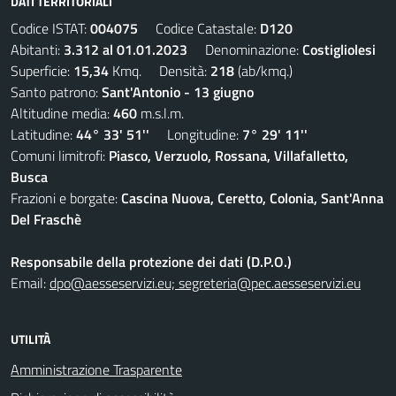
DATI TERRITORIALI
Codice ISTAT:
004075
Codice Catastale:
D120
Abitanti:
3.312 al 01.01.2023
Denominazione:
Costigliolesi
Superficie:
15,34
Kmq. Densità:
218
(ab/kmq.)
Santo patrono:
Sant'Antonio - 13 giugno
Altitudine media:
460
m.s.l.m.
Latitudine:
44° 33' 51''
Longitudine:
7° 29' 11''
Comuni limitrofi:
Piasco, Verzuolo, Rossana, Villafalletto,
Busca
Frazioni e borgate:
Cascina Nuova, Ceretto, Colonia, Sant'Anna
Del Fraschè
Responsabile della protezione dei dati (D.P.O.)
Email:
dpo@aesseservizi.eu; segreteria@pec.aesseservizi.eu
UTILITÀ
Amministrazione Trasparente