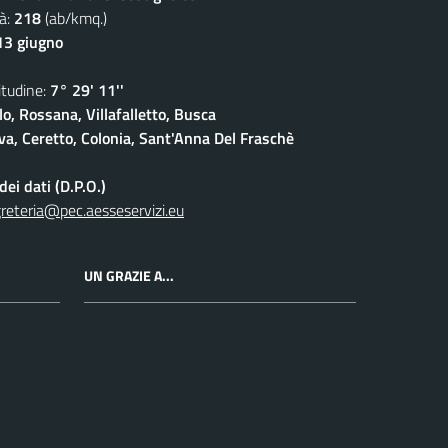
à:
218
(ab/kmq.)
13 giugno
udine:
7° 29' 11''
lo, Rossana, Villafalletto, Busca
a, Ceretto, Colonia, Sant'Anna Del Fraschè
ei dati (D.P.O.)
reteria@pec.aesseservizi.eu
UN GRAZIE A...