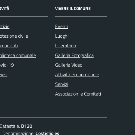
OVITÀ
VIVERE IL COMUNE
tizie
Eventi
otezione civile
Luoghi
omunicati
Il Territorio
blioteca comunale
Galleria Fotografica
ovid-19
Galleria Video
visi
Attività economiche e
Servizi
Associazioni e Comitati
atastale:
D120
enominazione:
Costigliolesi