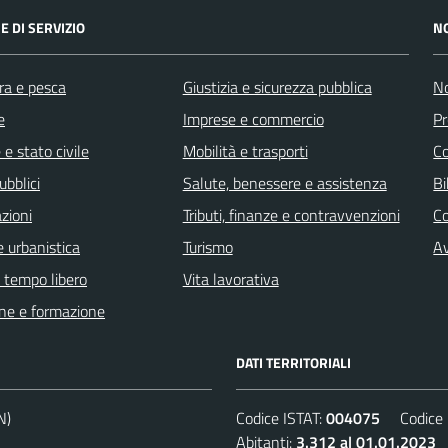
E DI SERVIZIO
N
ra e pesca
Giustizia e sicurezza pubblica
No
e
Imprese e commercio
Pr
e stato civile
Mobilità e trasporti
C
ubblici
Salute, benessere e assistenza
Bi
zioni
Tributi, finanze e contravvenzioni
C
 urbanistica
Turismo
Av
e tempo libero
Vita lavorativa
ne e formazione
DATI TERRITORIALI
N)
Codice ISTAT:
004075
Codice C
Abitanti:
3.312 al 01.01.2023
D