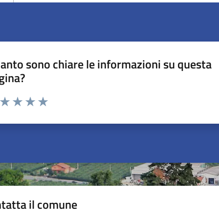
anto sono chiare le informazioni su questa
gina?
a da 1 a 5 stelle la pagina
ta 1 stelle su 5
Valuta 2 stelle su 5
Valuta 3 stelle su 5
Valuta 4 stelle su 5
Valuta 5 stelle su 5
tatta il comune