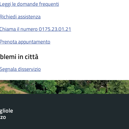
Leggi le domande frequenti
Richiedi assistenza
Chiama il numero 0175.23.01.21
Prenota appuntamento
blemi in città
Segnala disservizio
gliole
zzo