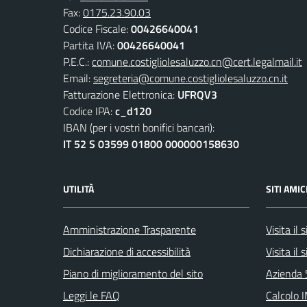
Fax:
0175.23.90.03
Codice Fiscale:
00426640041
Partita IVA:
00426640041
P.E.C.:
comune.costigliolesaluzzo.cn@cert.legalmail.it
Email:
segreteria@comune.costigliolesaluzzo.cn.it
Fatturazione Elettronica:
UFRQV3
Codice IPA:
c_d120
IBAN (per i vostri bonifici bancari):
IT 52 S 03599 01800 000000158630
UTILITÀ
SITI AMIC
Amministrazione Trasparente
Visita il
Dichiarazione di accessibilità
Visita il
Piano di miglioramento del sito
Azienda 
Leggi le FAQ
Calcolo 