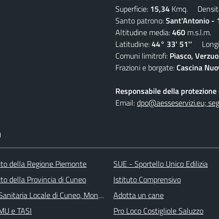
Superficie:
15,34
Kmq. Densit
Santo patrono:
Sant'Antonio - 
Altitudine media:
460
m.s.l.m.
Latitudine:
44° 33' 51''
Longit
Comuni limitrofi:
Piasco, Verzuo
Frazioni e borgate:
Cascina Nuov
Responsabile della protezione d
Email:
dpo@aesseservizi.eu; seg
I
 sito della Regione Piemonte
SUE - Sportello Unico Edilizia
 sito della Provincia di Cuneo
Istituto Comprensivo
Sanitaria Locale di Cuneo, Mondovì e Savigliano
Adotta un cane
IMU e TASI
Pro Loco Costigliole Saluzzo