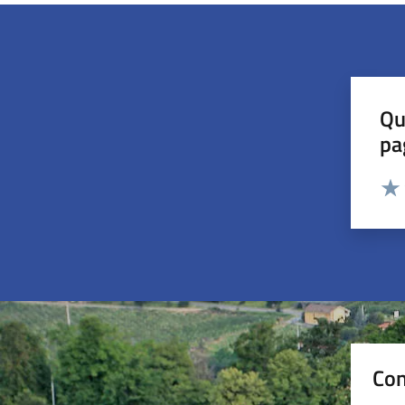
Qu
pa
Valut
Valu
Con