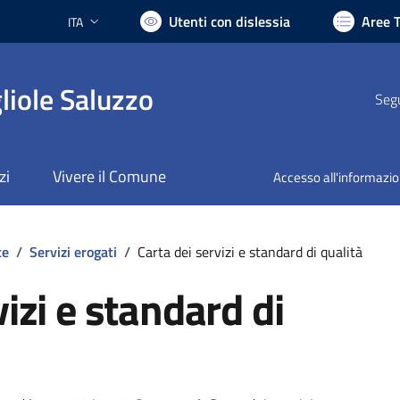
Utenti con dislessia
Aree 
ITA
Lingua attiva:
liole Saluzzo
Segu
zi
Vivere il Comune
Accesso all'informazi
te
/
Servizi erogati
/
Carta dei servizi e standard di qualità
vizi e standard di