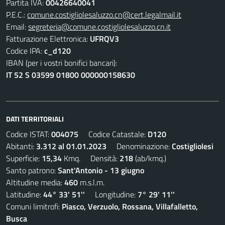
Partita IVA:
00426640041
P.E.C.:
comune.costigliolesaluzzo.cn@cert.legalmail.it
Email:
segreteria@comune.costigliolesaluzzo.cn.it
Fatturazione Elettronica:
UFRQV3
Codice IPA:
c_d120
IBAN (per i vostri bonifici bancari):
IT 52 S 03599 01800 000000158630
DATI TERRITORIALI
Codice ISTAT:
004075
Codice Catastale:
D120
Abitanti:
3.312 al 01.01.2023
Denominazione:
Costigliolesi
Superficie:
15,34
Kmq. Densità:
218
(ab/kmq.)
Santo patrono:
Sant'Antonio - 13 giugno
Altitudine media:
460
m.s.l.m.
Latitudine:
44° 33' 51''
Longitudine:
7° 29' 11''
Comuni limitrofi:
Piasco, Verzuolo, Rossana, Villafalletto,
Busca