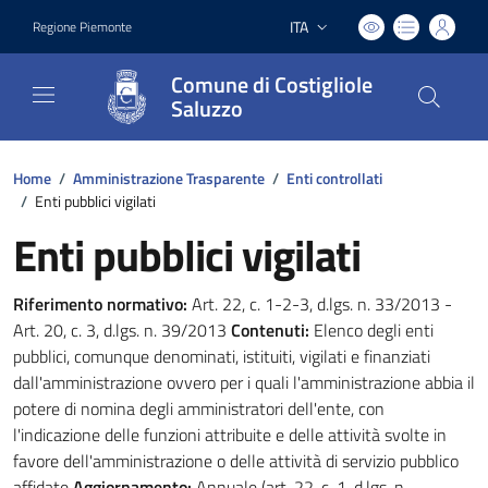
ITA
Regione Piemonte
Lingua attiva:
Comune di Costigliole
Saluzzo
Home
/
Amministrazione Trasparente
/
Enti controllati
/
Enti pubblici vigilati
Enti pubblici vigilati
Riferimento normativo:
Art. 22, c. 1-2-3, d.lgs. n. 33/2013 -
Art. 20, c. 3, d.lgs. n. 39/2013
Contenuti:
Elenco degli enti
pubblici, comunque denominati, istituiti, vigilati e finanziati
dall'amministrazione ovvero per i quali l'amministrazione abbia il
potere di nomina degli amministratori dell'ente, con
l'indicazione delle funzioni attribuite e delle attività svolte in
favore dell'amministrazione o delle attività di servizio pubblico
affidate
Aggiornamento:
Annuale (art. 22, c. 1, d.lgs. n.