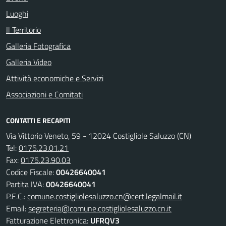
Luoghi
Il Territorio
Galleria Fotografica
Galleria Video
Attività economiche e Servizi
Associazioni e Comitati
CONTATTI E RECAPITI
Via Vittorio Veneto, 59 - 12024 Costigliole Saluzzo (CN)
Tel:
0175.23.01.21
Fax:
0175.23.90.03
Codice Fiscale:
00426640041
Partita IVA:
00426640041
P.E.C.:
comune.costigliolesaluzzo.cn@cert.legalmail.it
Email:
segreteria@comune.costigliolesaluzzo.cn.it
Fatturazione Elettronica:
UFRQV3