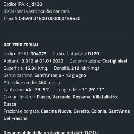
Codice IPA:
c_d120
IBAN (per i vostri bonifici bancari):
IT 52 S 03599 01800 000000158630
DATI TERRITORIALI
Codice ISTAT:
004075
Codice Catastale:
D120
Abitanti:
3.312 al 01.01.2023
Denominazione:
Costigliolesi
Superficie:
15,34
Kmq. Densità:
218
(ab/kmq.)
Santo patrono:
Sant'Antonio - 13 giugno
Altitudine media:
460
m.s.l.m.
Latitudine:
44° 33' 51''
Longitudine:
7° 29' 11''
Comuni limitrofi:
Piasco, Verzuolo, Rossana, Villafalletto,
Busca
Frazioni e borgate:
Cascina Nuova, Ceretto, Colonia, Sant'Anna
Del Fraschè
Responsabile della protezione dei dati (D.P.O.)