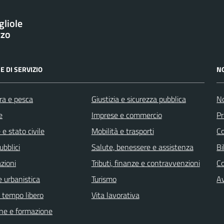
gliole
zzo
E DI SERVIZIO
N
ra e pesca
Giustizia e sicurezza pubblica
No
e
Imprese e commercio
Pr
e stato civile
Mobilità e trasporti
C
ubblici
Salute, benessere e assistenza
Bi
zioni
Tributi, finanze e contravvenzioni
C
 urbanistica
Turismo
Av
e tempo libero
Vita lavorativa
ne e formazione