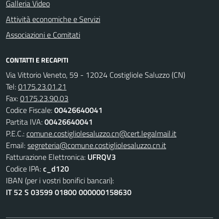
Galleria Video
Attività economiche e Servizi
Associazioni e Comitati
CONTATTI E RECAPITI
Via Vittorio Veneto, 59 - 12024 Costigliole Saluzzo (CN)
Tel:
0175.23.01.21
Fax:
0175.23.90.03
Codice Fiscale:
00426640041
Partita IVA:
00426640041
P.E.C.:
comune.costigliolesaluzzo.cn@cert.legalmail.it
Email:
segreteria@comune.costigliolesaluzzo.cn.it
Fatturazione Elettronica:
UFRQV3
Codice IPA:
c_d120
IBAN (per i vostri bonifici bancari):
IT 52 S 03599 01800 000000158630