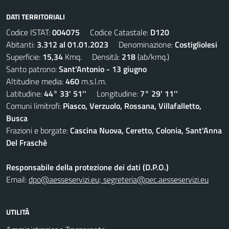
DATI TERRITORIALI
Codice ISTAT:
004075
Codice Catastale:
D120
Abitanti:
3.312 al 01.01.2023
Denominazione:
Costigliolesi
Superficie:
15,34
Kmq. Densità:
218
(ab/kmq.)
Santo patrono:
Sant'Antonio - 13 giugno
Altitudine media:
460
m.s.l.m.
Latitudine:
44° 33' 51''
Longitudine:
7° 29' 11''
Comuni limitrofi:
Piasco, Verzuolo, Rossana, Villafalletto,
Busca
Frazioni e borgate:
Cascina Nuova, Ceretto, Colonia, Sant'Anna
Del Fraschè
Responsabile della protezione dei dati (D.P.O.)
Email:
dpo@aesseservizi.eu; segreteria@pec.aesseservizi.eu
UTILITÀ