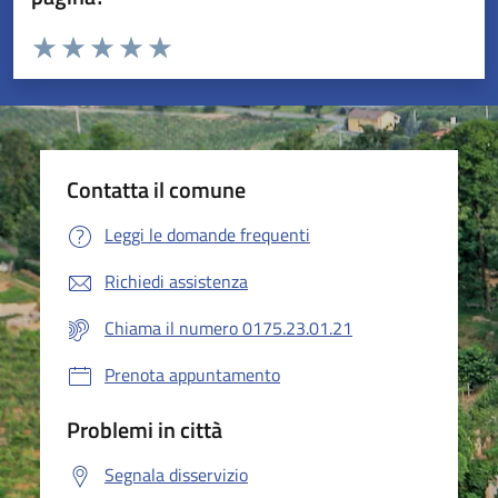
Valuta da 1 a 5 stelle la pagina
Valuta 1 stelle su 5
Valuta 2 stelle su 5
Valuta 3 stelle su 5
Valuta 4 stelle su 5
Valuta 5 stelle su 5
Contatta il comune
Leggi le domande frequenti
Richiedi assistenza
Chiama il numero 0175.23.01.21
Prenota appuntamento
Problemi in città
Segnala disservizio