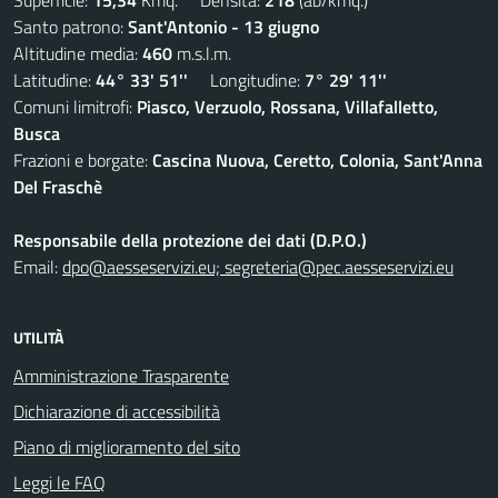
Superficie:
15,34
Kmq. Densità:
218
(ab/kmq.)
Santo patrono:
Sant'Antonio - 13 giugno
Altitudine media:
460
m.s.l.m.
Latitudine:
44° 33' 51''
Longitudine:
7° 29' 11''
Comuni limitrofi:
Piasco, Verzuolo, Rossana, Villafalletto,
Busca
Frazioni e borgate:
Cascina Nuova, Ceretto, Colonia, Sant'Anna
Del Fraschè
Responsabile della protezione dei dati (D.P.O.)
Email:
dpo@aesseservizi.eu; segreteria@pec.aesseservizi.eu
UTILITÀ
Amministrazione Trasparente
Dichiarazione di accessibilità
Piano di miglioramento del sito
Leggi le FAQ