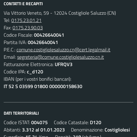
CONTATTI E RECAPITI
Via Vittorio Veneto, 59 - 12024 Costigliole Saluzzo (CN)
Tel:
0175.23.01.21
Fax:
0175.23.90.03
Codice Fiscale:
00426640041
Partita IVA:
00426640041
P.E.C.:
comune.costigliolesaluzzo.cn@cert.legalmail.it
Email:
segreteria@comune.costigliolesaluzzo.cn.it
Fatturazione Elettronica:
UFRQV3
Codice IPA:
c_d120
IBAN (per i vostri bonifici bancari):
IT 52 S 03599 01800 000000158630
DATI TERRITORIALI
Codice ISTAT:
004075
Codice Catastale:
D120
Abitanti:
3.312 al 01.01.2023
Denominazione:
Costigliolesi