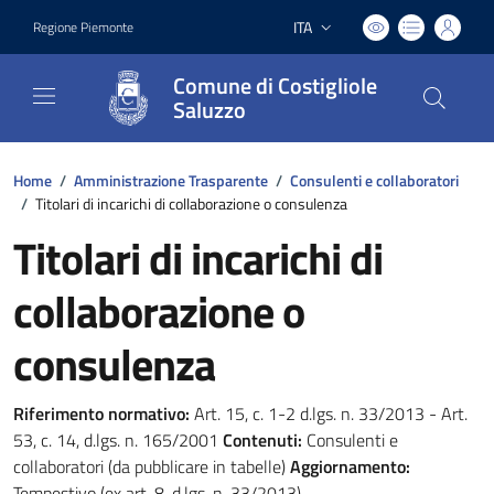
ITA
Regione Piemonte
Lingua attiva:
Comune di Costigliole
Saluzzo
Home
/
Amministrazione Trasparente
/
Consulenti e collaboratori
/
Titolari di incarichi di collaborazione o consulenza
Titolari di incarichi di
collaborazione o
consulenza
Riferimento normativo:
Art. 15, c. 1-2 d.lgs. n. 33/2013 - Art.
53, c. 14, d.lgs. n. 165/2001
Contenuti:
Consulenti e
collaboratori (da pubblicare in tabelle)
Aggiornamento:
Tempestivo (ex art. 8, d.lgs. n. 33/2013)