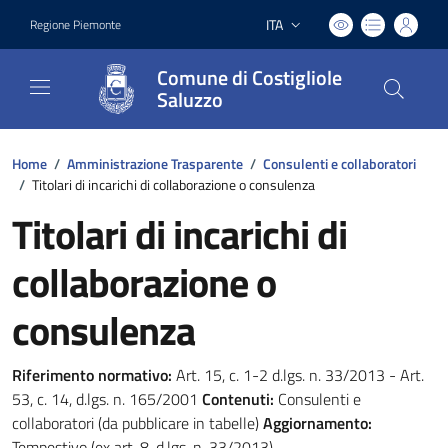
ITA
Regione Piemonte
Lingua attiva:
Comune di Costigliole
Saluzzo
Home
/
Amministrazione Trasparente
/
Consulenti e collaboratori
/
Titolari di incarichi di collaborazione o consulenza
Titolari di incarichi di
collaborazione o
consulenza
Riferimento normativo:
Art. 15, c. 1-2 d.lgs. n. 33/2013 - Art.
53, c. 14, d.lgs. n. 165/2001
Contenuti:
Consulenti e
collaboratori (da pubblicare in tabelle)
Aggiornamento:
Tempestivo (ex art. 8, d.lgs. n. 33/2013)