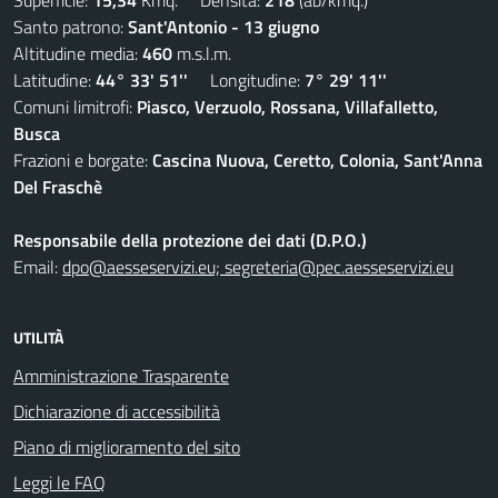
Superficie:
15,34
Kmq. Densità:
218
(ab/kmq.)
Santo patrono:
Sant'Antonio - 13 giugno
Altitudine media:
460
m.s.l.m.
Latitudine:
44° 33' 51''
Longitudine:
7° 29' 11''
Comuni limitrofi:
Piasco, Verzuolo, Rossana, Villafalletto,
Busca
Frazioni e borgate:
Cascina Nuova, Ceretto, Colonia, Sant'Anna
Del Fraschè
Responsabile della protezione dei dati (D.P.O.)
Email:
dpo@aesseservizi.eu; segreteria@pec.aesseservizi.eu
UTILITÀ
Amministrazione Trasparente
Dichiarazione di accessibilità
Piano di miglioramento del sito
Leggi le FAQ