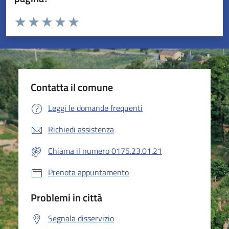
Valuta da 1 a 5 stelle la pagina
Valuta 1 stelle su 5
Valuta 2 stelle su 5
Valuta 3 stelle su 5
Valuta 4 stelle su 5
Valuta 5 stelle su 5
Contatta il comune
Leggi le domande frequenti
Richiedi assistenza
Chiama il numero 0175.23.01.21
Prenota appuntamento
Problemi in città
Segnala disservizio