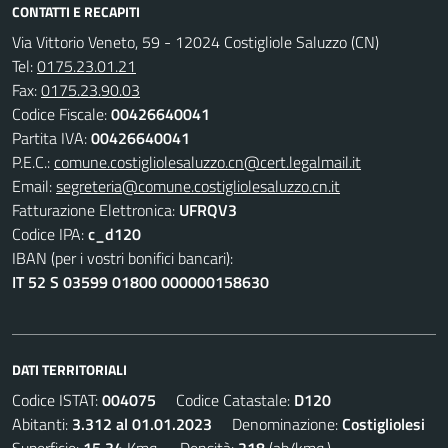
CONTATTI E RECAPITI
Via Vittorio Veneto, 59 - 12024 Costigliole Saluzzo (CN)
Tel:
0175.23.01.21
Fax:
0175.23.90.03
Codice Fiscale:
00426640041
Partita IVA:
00426640041
P.E.C.:
comune.costigliolesaluzzo.cn@cert.legalmail.it
Email:
segreteria@comune.costigliolesaluzzo.cn.it
Fatturazione Elettronica:
UFRQV3
Codice IPA:
c_d120
IBAN (per i vostri bonifici bancari):
IT 52 S 03599 01800 000000158630
DATI TERRITORIALI
Codice ISTAT:
004075
Codice Catastale:
D120
Abitanti:
3.312 al 01.01.2023
Denominazione:
Costigliolesi