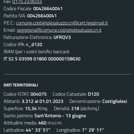
Fax:
0175.23.90.03
Codice Fiscale:
00426640041
Partita IVA:
00426640041
P.E.C.:
comune.costigliolesaluzzo.cn@cert.legalmail.it
Email:
segreteria@comune.costigliolesaluzzo.cn.it
Fatturazione Elettronica:
UFRQV3
Codice IPA:
c_d120
IBAN (per i vostri bonifici bancari):
IT 52 S 03599 01800 000000158630
DATI TERRITORIALI
Codice ISTAT:
004075
Codice Catastale:
D120
Abitanti:
3.312 al 01.01.2023
Denominazione:
Costigliolesi
Superficie:
15,34
Kmq. Densità:
218
(ab/kmq.)
Santo patrono:
Sant'Antonio - 13 giugno
Altitudine media:
460
m.s.l.m.
Latitudine:
44° 33' 51''
Longitudine:
7° 29' 11''