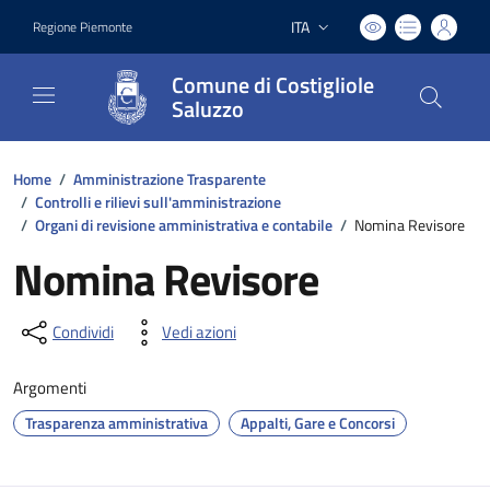
ITA
Regione Piemonte
Lingua attiva:
Comune di Costigliole
Saluzzo
Home
/
Amministrazione Trasparente
/
Controlli e rilievi sull'amministrazione
/
Organi di revisione amministrativa e contabile
/
Nomina Revisore
Nomina Revisore
Condividi
Vedi azioni
Argomenti
Trasparenza amministrativa
Appalti, Gare e Concorsi