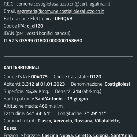
P.E.C.:
comune.costigliolesaluzzo.cn@cert.legalmail.it
Email:
segreteria@comune.costigliolesaluzzo.cn.it
Fatturazione Elettronica:
UFRQV3
Codice IPA:
c_d120
IBAN (per i vostri bonifici bancari):
IT 52 S 03599 01800 000000158630
DATI TERRITORIALI
Codice ISTAT:
004075
Codice Catastale:
D120
Abitanti:
3.312 al 01.01.2023
Denominazione:
Costigliolesi
Superficie:
15,34
Kmq. Densità:
218
(ab/kmq.)
Santo patrono:
Sant'Antonio - 13 giugno
Altitudine media:
460
m.s.l.m.
Latitudine:
44° 33' 51''
Longitudine:
7° 29' 11''
Comuni limitrofi:
Piasco, Verzuolo, Rossana, Villafalletto,
Busca
Frazioni e borgate:
Cascina Nuova, Ceretto, Colonia, Sant'Anna