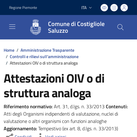
ITA
Regione Piemonte
Lingua attiva:
Comune di Costigliole
Saluzzo
Home
/
Amministrazione Trasparente
/
Controlli e rilievi sull'amministrazione
/
Attestazioni OIV o di struttura analoga
Attestazioni OIV o di
struttura analoga
Riferimento normativo:
Art. 31, d.lgs. n. 33/2013
Contenuti:
Atti degli Organismi indipendenti di valutazione, nuclei di
valutazione o altri organismi con funzioni analoghe
Aggiornamento:
Tempestivo (ex art. 8, d.lgs. n. 33/2013)
Condividi
Vedi azioni