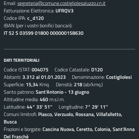
Email:
segreteria@comune.costigliolesaluzzo.cn.it
Fatturazione Elettronica:
UFRQV3
Codice IPA:
c_d120
IBAN (per i vostri bonifici bancari):
IT 52 S 03599 01800 000000158630
DATI TERRITORIALI
Codice ISTAT:
004075
Codice Catastale:
D120
Abitanti:
3.312 al 01.01.2023
Denominazione:
Costigliolesi
Superficie:
15,34
Kmq. Densità:
218
(ab/kmq.)
Santo patrono:
Sant'Antonio - 13 giugno
Altitudine media:
460
m.s.l.m.
Latitudine:
44° 33' 51''
Longitudine:
7° 29' 11''
Comuni limitrofi:
Piasco, Verzuolo, Rossana, Villafalletto,
Busca
Frazioni e borgate:
Cascina Nuova, Ceretto, Colonia, Sant'Anna
Del Fraschè