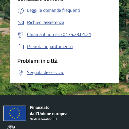
Leggi le domande frequenti
Richiedi assistenza
Chiama il numero 0175.23.01.21
Prenota appuntamento
Problemi in città
Segnala disservizio