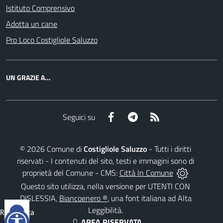
Istituto Comprensivo
Adotta un cane
Pro Loco Costigliole Saluzzo
UN GRAZIE A...
Facebook
Telegram
RSS
Seguici su
©
2026
Comune di
Costigliole Saluzzo
- Tutti i diritti
riservati - I contenuti del sito, testi e immagini sono di
proprietà del Comune - CMS:
Città In Comune
Questo sito utilizza, nella versione per UTENTI CON
DISLESSIA,
Biancoenero ®
, una font italiana ad Alta
Leggibilità.
Reimposta
AREA RISERVATA
tutto