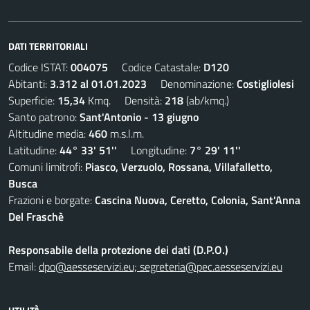
DATI TERRITORIALI
Codice ISTAT:
004075
Codice Catastale:
D120
Abitanti:
3.312 al 01.01.2023
Denominazione:
Costigliolesi
Superficie:
15,34
Kmq. Densità:
218
(ab/kmq.)
Santo patrono:
Sant'Antonio - 13 giugno
Altitudine media:
460
m.s.l.m.
Latitudine:
44° 33' 51''
Longitudine:
7° 29' 11''
Comuni limitrofi:
Piasco, Verzuolo, Rossana, Villafalletto,
Busca
Frazioni e borgate:
Cascina Nuova, Ceretto, Colonia, Sant'Anna
Del Fraschè
Responsabile della protezione dei dati (D.P.O.)
Email:
dpo@aesseservizi.eu; segreteria@pec.aesseservizi.eu