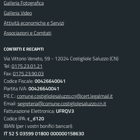
Galleria Fotografica
Galleria Video
Attività economiche e Servizi
Associazioni e Comitati
CONTATTI E RECAPITI
Via Vittorio Veneto, 59 - 12024 Costigliole Saluzzo (CN)
Tel:
0175.23.01.21
Fax:
0175.23.90.03
Codice Fiscale:
00426640041
Partita IVA:
00426640041
P.E.C.:
comune.costigliolesaluzzo.cn@cert.legalmail.it
Email:
segreteria@comune.costigliolesaluzzo.cn.it
Fatturazione Elettronica:
UFRQV3
Codice IPA:
c_d120
IBAN (per i vostri bonifici bancari):
IT 52 S 03599 01800 000000158630