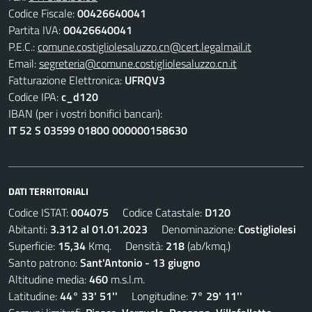
Codice Fiscale:
00426640041
Partita IVA:
00426640041
P.E.C.:
comune.costigliolesaluzzo.cn@cert.legalmail.it
Email:
segreteria@comune.costigliolesaluzzo.cn.it
Fatturazione Elettronica:
UFRQV3
Codice IPA:
c_d120
IBAN (per i vostri bonifici bancari):
IT 52 S 03599 01800 000000158630
DATI TERRITORIALI
Codice ISTAT:
004075
Codice Catastale:
D120
Abitanti:
3.312 al 01.01.2023
Denominazione:
Costigliolesi
Superficie:
15,34
Kmq. Densità:
218
(ab/kmq.)
Santo patrono:
Sant'Antonio - 13 giugno
Altitudine media:
460
m.s.l.m.
Latitudine:
44° 33' 51''
Longitudine:
7° 29' 11''