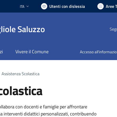
Utenti con dislessia
Aree 
ITA
Lingua attiva:
liole Saluzzo
Segu
zi
Vivere il Comune
Accesso all'informazi
Assistenza Scolastica
colastica
ollabora con docenti e famiglie per affrontare
za interventi didattici personalizzati, contribuendo