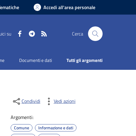
Tematiche
Accedi all'area personale
Facebook
Telegram
RSS
ici su
Cerca
one
Documenti e dati
Tutti gli argomenti
Condividi
Vedi azioni
Argomenti:
Comune
Informazione e dati