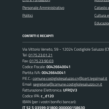
Personale Amministrativo
Catasto e
Politici
Cultura 
Educazio
CONTATTI E RECAPITI
Via Vittorio Veneto, 59 - 12024 Costigliole Saluzzo (C
Tel:
0175.23.01.21
Fax:
0175.23.90.03
Codice Fiscale:
00426640041
Partita IVA:
00426640041
P.E.C.:
comune.costigliolesaluzzo.cn@cert.legalmail.it
Email:
segreteria@comune.costigliolesaluzzo.cn.it
Fatturazione Elettronica:
UFRQV3
Codice IPA:
c_d120
IBAN (per i vostri bonifici bancari):
IT 52 S 03599 01800 000000158630