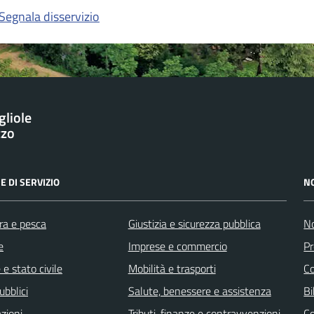
Segnala disservizio
gliole
zzo
E DI SERVIZIO
N
ra e pesca
Giustizia e sicurezza pubblica
No
e
Imprese e commercio
Pr
e stato civile
Mobilità e trasporti
C
ubblici
Salute, benessere e assistenza
Bi
zioni
Tributi, finanze e contravvenzioni
C