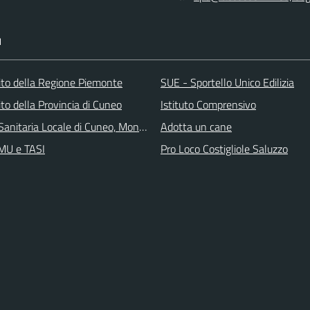
I
 sito della Regione Piemonte
SUE - Sportello Unico Edilizia
 sito della Provincia di Cuneo
Istituto Comprensivo
Sanitaria Locale di Cuneo, Mondovì e Savigliano
Adotta un cane
IMU e TASI
Pro Loco Costigliole Saluzzo