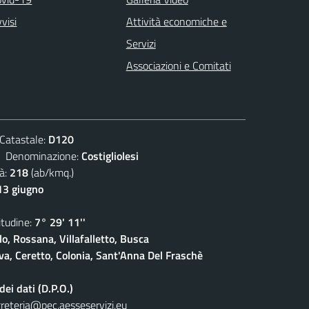
visi
Attività economiche e
Servizi
Associazioni e Comitati
atastale:
D120
enominazione:
Costigliolesi
à:
218
(ab/kmq.)
13 giugno
udine:
7° 29' 11''
lo, Rossana, Villafalletto, Busca
a, Ceretto, Colonia, Sant'Anna Del Fraschè
ei dati (D.P.O.)
reteria@pec.aesseservizi.eu