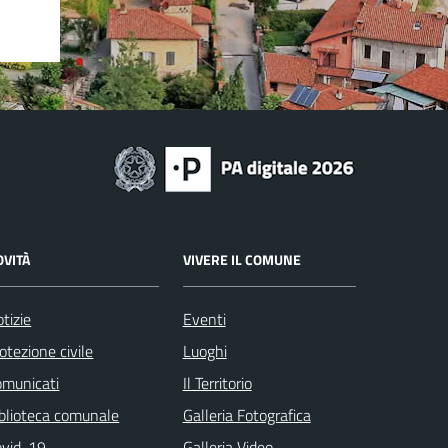
OVITÀ
VIVERE IL COMUNE
tizie
Eventi
otezione civile
Luoghi
omunicati
Il Territorio
blioteca comunale
Galleria Fotografica
ovid-19
Galleria Video