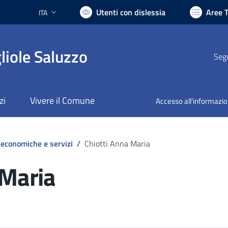
Utenti con dislessia
Aree 
ITA
Lingua attiva:
liole Saluzzo
Segu
zi
Vivere il Comune
Accesso all'informazi
 economiche e servizi
/
Chiotti Anna Maria
 Maria
ocumento