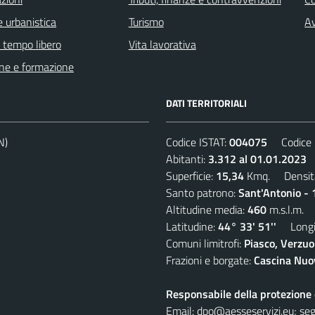
 urbanistica
Turismo
Av
e tempo libero
Vita lavorativa
ne e formazione
DATI TERRITORIALI
N)
Codice ISTAT:
004075
Codice C
Abitanti:
3.312 al 01.01.2023
D
Superficie:
15,34
Kmq. Densit
Santo patrono:
Sant'Antonio - 
Altitudine media:
460
m.s.l.m.
Latitudine:
44° 33' 51''
Longit
Comuni limitrofi:
Piasco, Verzuo
Frazioni e borgate:
Cascina Nuov
Responsabile della protezione d
Email:
dpo@aesseservizi.eu; seg