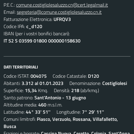
P.E.C.:
comune.costigliolesaluzzo.cn@cert.legalmail.it
Email:
segreteria@comune.costigliolesaluzzo.cn.it
Fatturazione Elettronica:
UFRQV3
Codice IPA:
c_d120
IBAN (per i vostri bonifici bancari):
IT 52 S 03599 01800 000000158630
DATI TERRITORIALI
Codice ISTAT:
004075
Codice Catastale:
D120
Abitanti:
3.312 al 01.01.2023
Denominazione:
Costigliolesi
Superficie:
15,34
Kmq. Densità:
218
(ab/kmq.)
Santo patrono:
Sant'Antonio - 13 giugno
Altitudine media:
460
m.s.l.m.
Latitudine:
44° 33' 51''
Longitudine:
7° 29' 11''
Comuni limitrofi:
Piasco, Verzuolo, Rossana, Villafalletto,
Busca
Frazioni e borgate:
Cascina Nuova, Ceretto, Colonia, Sant'Anna