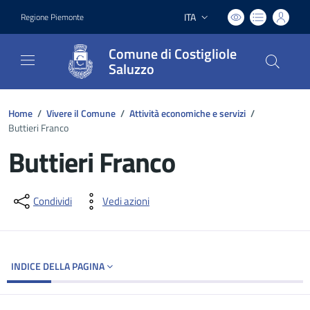
ITA
Regione Piemonte
Lingua attiva:
Comune di Costigliole
Saluzzo
Home
/
Vivere il Comune
/
Attività economiche e servizi
/
Buttieri Franco
Buttieri Franco
Dettagli del documento
Condividi
Vedi azioni
INDICE DELLA PAGINA