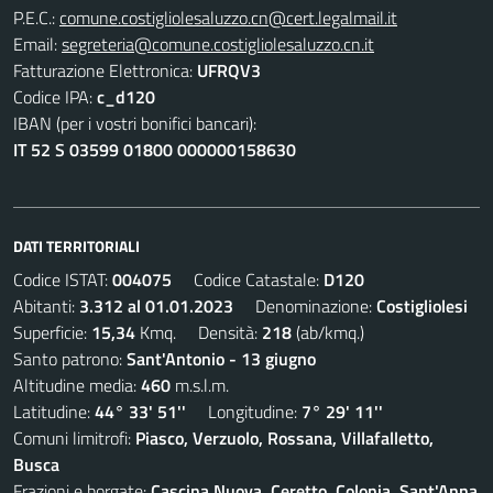
P.E.C.:
comune.costigliolesaluzzo.cn@cert.legalmail.it
Email:
segreteria@comune.costigliolesaluzzo.cn.it
Fatturazione Elettronica:
UFRQV3
Codice IPA:
c_d120
IBAN (per i vostri bonifici bancari):
IT 52 S 03599 01800 000000158630
DATI TERRITORIALI
Codice ISTAT:
004075
Codice Catastale:
D120
Abitanti:
3.312 al 01.01.2023
Denominazione:
Costigliolesi
Superficie:
15,34
Kmq. Densità:
218
(ab/kmq.)
Santo patrono:
Sant'Antonio - 13 giugno
Altitudine media:
460
m.s.l.m.
Latitudine:
44° 33' 51''
Longitudine:
7° 29' 11''
Comuni limitrofi:
Piasco, Verzuolo, Rossana, Villafalletto,
Busca
Frazioni e borgate:
Cascina Nuova, Ceretto, Colonia, Sant'Anna