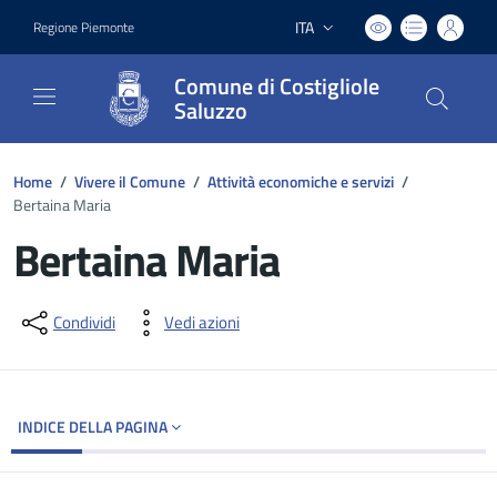
ITA
Regione Piemonte
Lingua attiva:
Comune di Costigliole
Saluzzo
Home
/
Vivere il Comune
/
Attività economiche e servizi
/
Bertaina Maria
Bertaina Maria
Dettagli del documento
Condividi
Vedi azioni
INDICE DELLA PAGINA