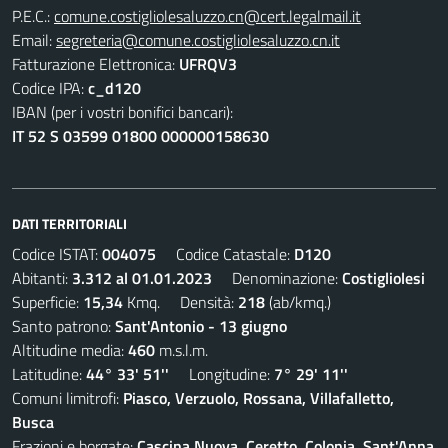
P.E.C.:
comune.costigliolesaluzzo.cn@cert.legalmail.it
Email:
segreteria@comune.costigliolesaluzzo.cn.it
Fatturazione Elettronica:
UFRQV3
Codice IPA:
c_d120
IBAN (per i vostri bonifici bancari):
IT 52 S 03599 01800 000000158630
DATI TERRITORIALI
Codice ISTAT:
004075
Codice Catastale:
D120
Abitanti:
3.312 al 01.01.2023
Denominazione:
Costigliolesi
Superficie:
15,34
Kmq. Densità:
218
(ab/kmq.)
Santo patrono:
Sant'Antonio - 13 giugno
Altitudine media:
460
m.s.l.m.
Latitudine:
44° 33' 51''
Longitudine:
7° 29' 11''
Comuni limitrofi:
Piasco, Verzuolo, Rossana, Villafalletto,
Busca
Frazioni e borgate:
Cascina Nuova, Ceretto, Colonia, Sant'Anna