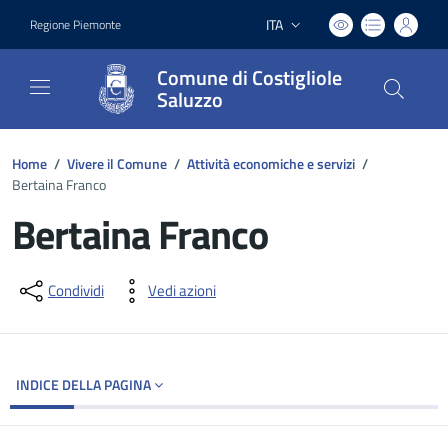
ITA
Regione Piemonte
Lingua attiva:
Comune di Costigliole
Saluzzo
Home
/
Vivere il Comune
/
Attività economiche e servizi
/
Bertaina Franco
Bertaina Franco
Dettagli del documento
Condividi
Vedi azioni
INDICE DELLA PAGINA