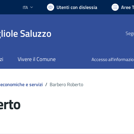
Utenti con dislessia
Aree 
ITA
Lingua attiva:
liole Saluzzo
Segu
zi
Vivere il Comune
Accesso all'informazi
 economiche e servizi
/
Barbero Roberto
erto
ocumento