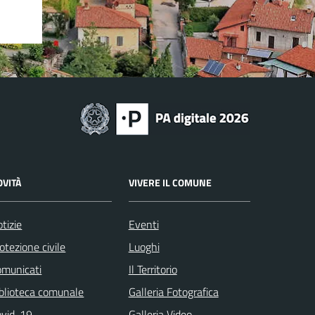
OVITÀ
VIVERE IL COMUNE
tizie
Eventi
otezione civile
Luoghi
omunicati
Il Territorio
blioteca comunale
Galleria Fotografica
ovid-19
Galleria Video