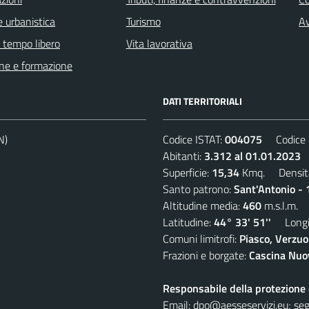
 urbanistica
Turismo
Av
e tempo libero
Vita lavorativa
ne e formazione
DATI TERRITORIALI
N)
Codice ISTAT:
004075
Codice C
Abitanti:
3.312 al 01.01.2023
D
Superficie:
15,34
Kmq. Densit
Santo patrono:
Sant'Antonio - 
Altitudine media:
460
m.s.l.m.
Latitudine:
44° 33' 51''
Longit
Comuni limitrofi:
Piasco, Verzuo
Frazioni e borgate:
Cascina Nuov
Responsabile della protezione d
Email:
dpo@aesseservizi.eu; seg