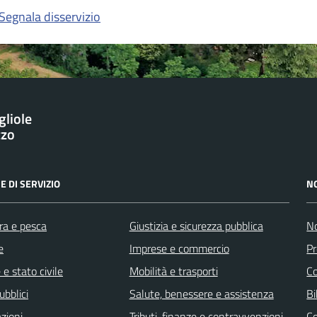
Segnala disservizio
gliole
zzo
E DI SERVIZIO
N
ra e pesca
Giustizia e sicurezza pubblica
No
e
Imprese e commercio
Pr
e stato civile
Mobilità e trasporti
C
ubblici
Salute, benessere e assistenza
Bi
zioni
Tributi, finanze e contravvenzioni
C