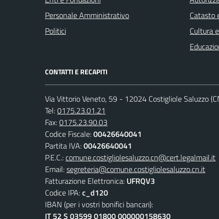
Personale Amministrativo
Catasto e
Politici
Cultura 
Educazio
CONTATTI E RECAPITI
Via Vittorio Veneto, 59 - 12024 Costigliole Saluzzo (C
Tel:
0175.23.01.21
Fax:
0175.23.90.03
Codice Fiscale:
00426640041
Partita IVA:
00426640041
P.E.C.:
comune.costigliolesaluzzo.cn@cert.legalmail.it
Email:
segreteria@comune.costigliolesaluzzo.cn.it
Fatturazione Elettronica:
UFRQV3
Codice IPA:
c_d120
IBAN (per i vostri bonifici bancari):
IT 52 S 03599 01800 000000158630