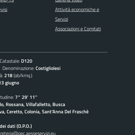
visi
Attività economiche e
Servizi
Associazioni e Comitati
atastale:
D120
enominazione:
Costigliolesi
à:
218
(ab/kmq.)
13 giugno
udine:
7° 29' 11''
lo, Rossana, Villafalletto, Busca
a, Ceretto, Colonia, Sant'Anna Del Fraschè
ei dati (D.P.O.)
reteria@pec.aesseservizi.eu