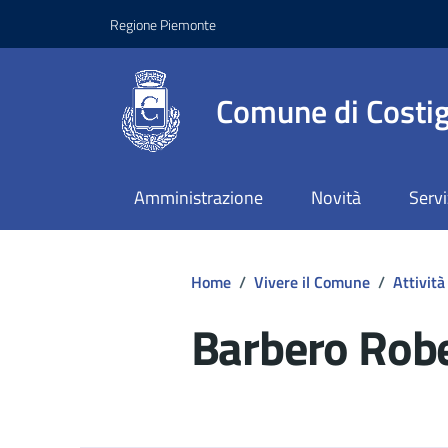
Regione Piemonte
Comune di Costig
Amministrazione
Novità
Servi
Home
/
Vivere il Comune
/
Attività
Barbero Rob
Dettagli del d