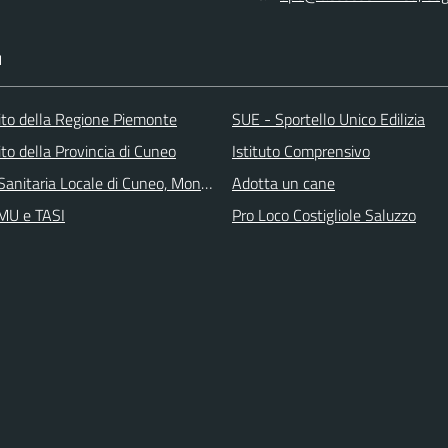
I
 sito della Regione Piemonte
SUE - Sportello Unico Edilizia
 sito della Provincia di Cuneo
Istituto Comprensivo
Sanitaria Locale di Cuneo, Mondovì e Savigliano
Adotta un cane
IMU e TASI
Pro Loco Costigliole Saluzzo