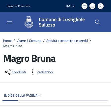
ITA
Regione Piemonte
Lingua attiva:
Comune di Costigliole
Saluzzo
Home
/
Vivere il Comune
/
Attività economiche e servizi
/
Magro Bruna
Magro Bruna
Dettagli del documento
Condividi
Vedi azioni
INDICE DELLA PAGINA