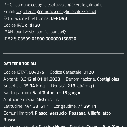
P.E.C.:
comune.costigliolesaluzzo.cn@cert.legalmail.it
Email:
segreteria@comune.costigliolesaluzzo.cn.it
Fatturazione Elettronica:
UFRQV3
Codice IPA:
c_d120
IBAN (per i vostri bonifici bancari):
IT 52 S 03599 01800 000000158630
DATI TERRITORIALI
Codice ISTAT:
004075
Codice Catastale:
D120
Abitanti:
3.312 al 01.01.2023
Denominazione:
Costigliolesi
Superficie:
15,34
Kmq. Densità:
218
(ab/kmq.)
Santo patrono:
Sant'Antonio - 13 giugno
Altitudine media:
460
m.s.l.m.
Latitudine:
44° 33' 51''
Longitudine:
7° 29' 11''
Comuni limitrofi:
Piasco, Verzuolo, Rossana, Villafalletto,
Busca
Frazioni e borgate:
Cascina Nuova, Ceretto, Colonia, Sant'Anna