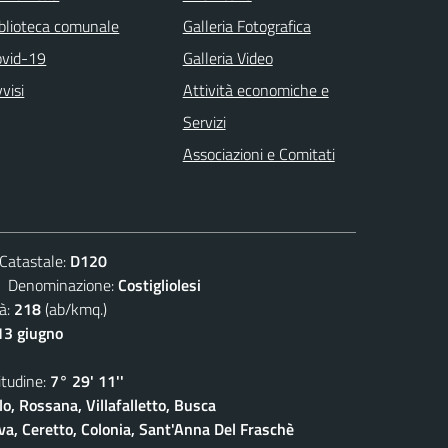
blioteca comunale
Galleria Fotografica
ovid-19
Galleria Video
visi
Attività economiche e
Servizi
Associazioni e Comitati
atastale:
D120
enominazione:
Costigliolesi
à:
218
(ab/kmq.)
13 giugno
udine:
7° 29' 11''
lo, Rossana, Villafalletto, Busca
a, Ceretto, Colonia, Sant'Anna Del Fraschè