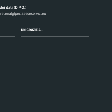
ei dati (D.P.O.)
reteria@pec.aesseservizi.eu
UN GRAZIE A...