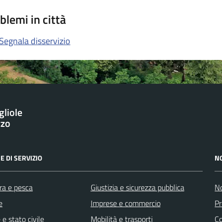
blemi in città
Segnala disservizio
gliole
zzo
E DI SERVIZIO
N
ra e pesca
Giustizia e sicurezza pubblica
No
e
Imprese e commercio
Pr
e stato civile
Mobilità e trasporti
C