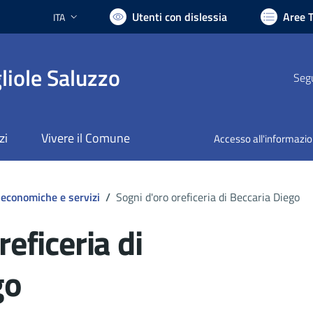
Utenti con dislessia
Aree 
ITA
Lingua attiva:
liole Saluzzo
Segu
zi
Vivere il Comune
Accesso all'informazi
 economiche e servizi
/
Sogni d'oro oreficeria di Beccaria Diego
reficeria di
go