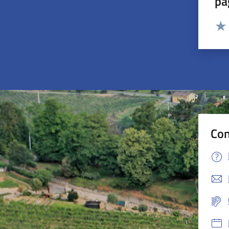
pa
Valut
Valu
Con