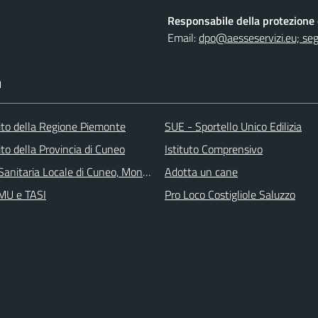
Responsabile della protezione d
Email:
dpo@aesseservizi.eu; seg
I
 sito della Regione Piemonte
SUE - Sportello Unico Edilizia
 sito della Provincia di Cuneo
Istituto Comprensivo
Sanitaria Locale di Cuneo, Mondovì e Savigliano
Adotta un cane
IMU e TASI
Pro Loco Costigliole Saluzzo