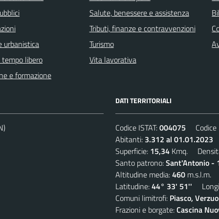
ubblici
Salute, benessere e assistenza
Bi
zioni
Tributi, finanze e contravvenzioni
C
 urbanistica
Turismo
Av
e tempo libero
Vita lavorativa
ne e formazione
DATI TERRITORIALI
N)
Codice ISTAT:
004075
Codice C
Abitanti:
3.312 al 01.01.2023
D
Superficie:
15,34
Kmq. Densit
Santo patrono:
Sant'Antonio - 
Altitudine media:
460
m.s.l.m.
Latitudine:
44° 33' 51''
Longit
Comuni limitrofi:
Piasco, Verzuo
Frazioni e borgate:
Cascina Nuov