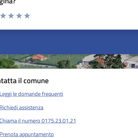
gina?
a da 1 a 5 stelle la pagina
ta 1 stelle su 5
Valuta 2 stelle su 5
Valuta 3 stelle su 5
Valuta 4 stelle su 5
Valuta 5 stelle su 5
tatta il comune
Leggi le domande frequenti
Richiedi assistenza
Chiama il numero 0175.23.01.21
Prenota appuntamento