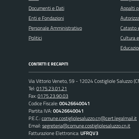
Documenti e Dati
Appalti p
Enti e Fondazioni
Autorizza
Personale Amministrativo
Catasto e
Politici
Cultura 
Educazio
CONTATTI E RECAPITI
Via Vittorio Veneto, 59 - 12024 Costigliole Saluzzo (C
Tel:
0175.23.01.21
Fax:
0175.23.90.03
Codice Fiscale:
00426640041
Partita IVA:
00426640041
P.E.C.:
comune.costigliolesaluzzo.cn@cert.legalmail.it
Email:
segreteria@comune.costigliolesaluzzo.cn.it
Fatturazione Elettronica:
UFRQV3