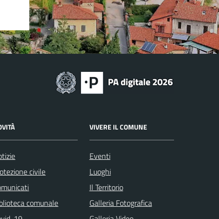
OVITÀ
VIVERE IL COMUNE
tizie
Eventi
otezione civile
Luoghi
omunicati
Il Territorio
blioteca comunale
Galleria Fotografica
ovid-19
Galleria Video