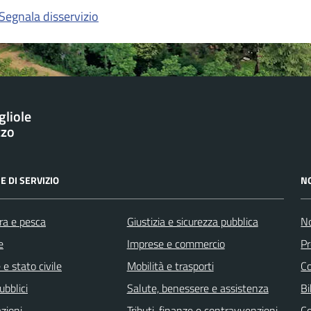
Segnala disservizio
gliole
zzo
E DI SERVIZIO
N
ra e pesca
Giustizia e sicurezza pubblica
No
e
Imprese e commercio
Pr
e stato civile
Mobilità e trasporti
C
ubblici
Salute, benessere e assistenza
Bi
zioni
Tributi, finanze e contravvenzioni
C