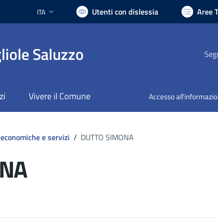
Utenti con dislessia
Aree 
ITA
Lingua attiva:
liole Saluzzo
Segu
zi
Vivere il Comune
Accesso all'informazi
 economiche e servizi
/
DUTTO SIMONA
ONA
ocumento