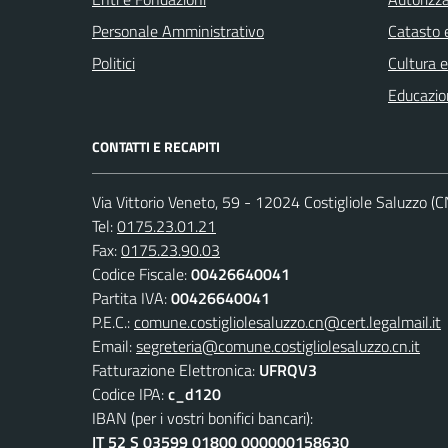
Personale Amministrativo
Catasto e
Politici
Cultura 
Educazio
CONTATTI E RECAPITI
Via Vittorio Veneto, 59 - 12024 Costigliole Saluzzo (C
Tel:
0175.23.01.21
Fax:
0175.23.90.03
Codice Fiscale:
00426640041
Partita IVA:
00426640041
P.E.C.:
comune.costigliolesaluzzo.cn@cert.legalmail.it
Email:
segreteria@comune.costigliolesaluzzo.cn.it
Fatturazione Elettronica:
UFRQV3
Codice IPA:
c_d120
IBAN (per i vostri bonifici bancari):
IT 52 S 03599 01800 000000158630