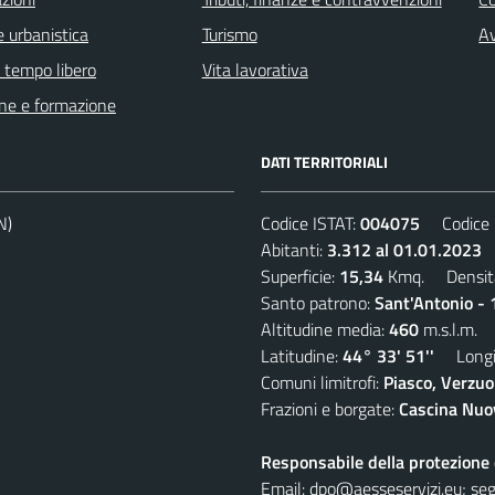
 urbanistica
Turismo
Av
e tempo libero
Vita lavorativa
ne e formazione
DATI TERRITORIALI
N)
Codice ISTAT:
004075
Codice C
Abitanti:
3.312 al 01.01.2023
D
Superficie:
15,34
Kmq. Densit
Santo patrono:
Sant'Antonio - 
Altitudine media:
460
m.s.l.m.
Latitudine:
44° 33' 51''
Longit
Comuni limitrofi:
Piasco, Verzuo
Frazioni e borgate:
Cascina Nuov
Responsabile della protezione d
Email:
dpo@aesseservizi.eu; seg