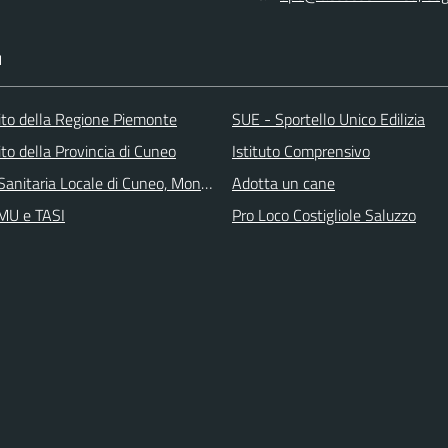
I
 sito della Regione Piemonte
SUE - Sportello Unico Edilizia
 sito della Provincia di Cuneo
Istituto Comprensivo
Sanitaria Locale di Cuneo, Mondovì e Savigliano
Adotta un cane
IMU e TASI
Pro Loco Costigliole Saluzzo