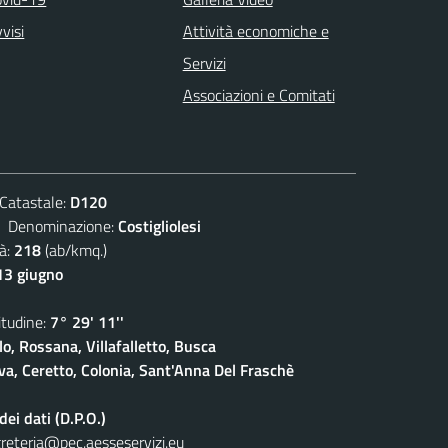
visi
Attività economiche e
Servizi
Associazioni e Comitati
atastale:
D120
enominazione:
Costigliolesi
à:
218
(ab/kmq.)
13 giugno
udine:
7° 29' 11''
lo, Rossana, Villafalletto, Busca
a, Ceretto, Colonia, Sant'Anna Del Fraschè
ei dati (D.P.O.)
reteria@pec.aesseservizi.eu