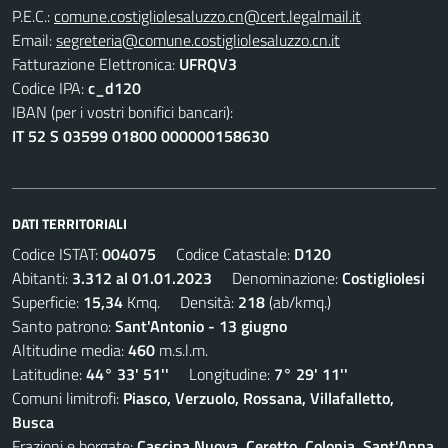
P.E.C.:
comune.costigliolesaluzzo.cn@cert.legalmail.it
Email:
segreteria@comune.costigliolesaluzzo.cn.it
Fatturazione Elettronica:
UFRQV3
Codice IPA:
c_d120
IBAN (per i vostri bonifici bancari):
IT 52 S 03599 01800 000000158630
DATI TERRITORIALI
Codice ISTAT:
004075
Codice Catastale:
D120
Abitanti:
3.312 al 01.01.2023
Denominazione:
Costigliolesi
Superficie:
15,34
Kmq. Densità:
218
(ab/kmq.)
Santo patrono:
Sant'Antonio - 13 giugno
Altitudine media:
460
m.s.l.m.
Latitudine:
44° 33' 51''
Longitudine:
7° 29' 11''
Comuni limitrofi:
Piasco, Verzuolo, Rossana, Villafalletto,
Busca
Frazioni e borgate:
Cascina Nuova, Ceretto, Colonia, Sant'Anna