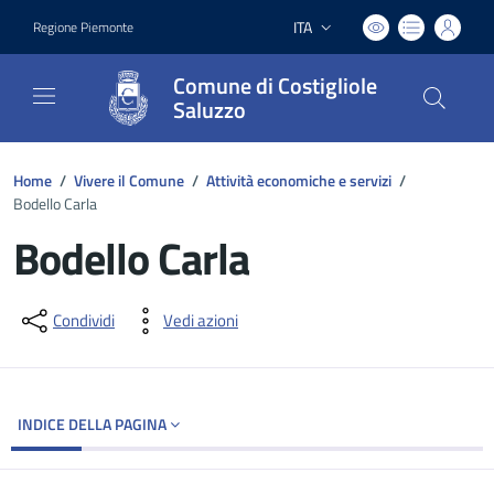
ITA
Regione Piemonte
Lingua attiva:
Comune di Costigliole
Saluzzo
Home
/
Vivere il Comune
/
Attività economiche e servizi
/
Bodello Carla
Bodello Carla
Dettagli del documento
Condividi
Vedi azioni
INDICE DELLA PAGINA