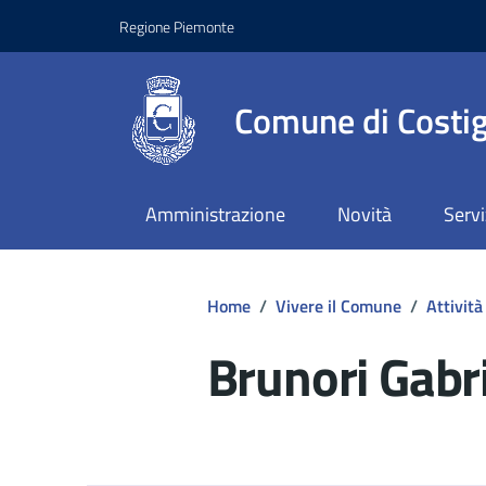
Regione Piemonte
Comune di Costig
Amministrazione
Novità
Servi
Home
/
Vivere il Comune
/
Attività
Brunori Gabr
Dettagli del d