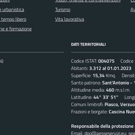
 urbanistica
Turismo
Av
e tempo libero
Vita lavorativa
ne e formazione
DATI TERRITORIALI
N)
Codice ISTAT:
004075
Codice C
Abitanti:
3.312 al 01.01.2023
D
Superficie:
15,34
Kmq. Densit
Santo patrono:
Sant'Antonio - 
Altitudine media:
460
m.s.l.m.
Latitudine:
44° 33' 51''
Longit
Comuni limitrofi:
Piasco, Verzuo
Frazioni e borgate:
Cascina Nuov
Responsabile della protezione d
Email:
dpo@aesseservizi.eu; seg