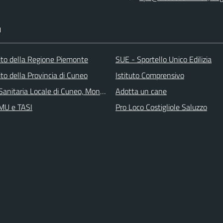
I
 sito della Regione Piemonte
SUE - Sportello Unico Edilizia
 sito della Provincia di Cuneo
Istituto Comprensivo
Sanitaria Locale di Cuneo, Mondovì e Savigliano
Adotta un cane
IMU e TASI
Pro Loco Costigliole Saluzzo