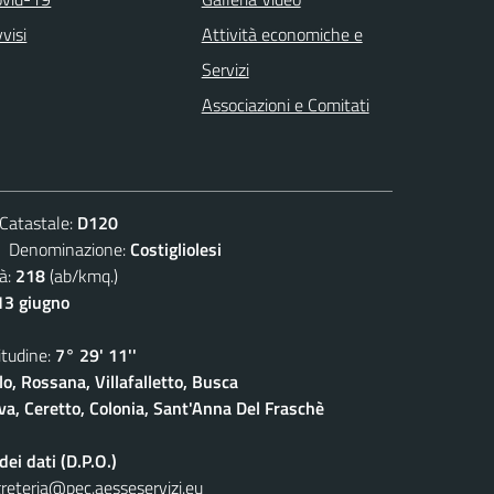
visi
Attività economiche e
Servizi
Associazioni e Comitati
atastale:
D120
enominazione:
Costigliolesi
à:
218
(ab/kmq.)
13 giugno
udine:
7° 29' 11''
lo, Rossana, Villafalletto, Busca
a, Ceretto, Colonia, Sant'Anna Del Fraschè
ei dati (D.P.O.)
reteria@pec.aesseservizi.eu