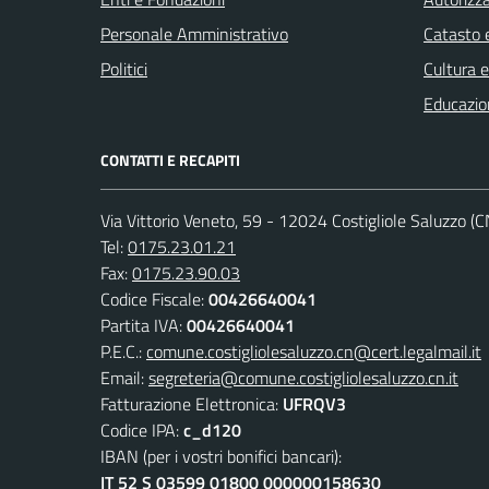
Personale Amministrativo
Catasto e
Politici
Cultura 
Educazio
CONTATTI E RECAPITI
Via Vittorio Veneto, 59 - 12024 Costigliole Saluzzo (C
Tel:
0175.23.01.21
Fax:
0175.23.90.03
Codice Fiscale:
00426640041
Partita IVA:
00426640041
P.E.C.:
comune.costigliolesaluzzo.cn@cert.legalmail.it
Email:
segreteria@comune.costigliolesaluzzo.cn.it
Fatturazione Elettronica:
UFRQV3
Codice IPA:
c_d120
IBAN (per i vostri bonifici bancari):
IT 52 S 03599 01800 000000158630