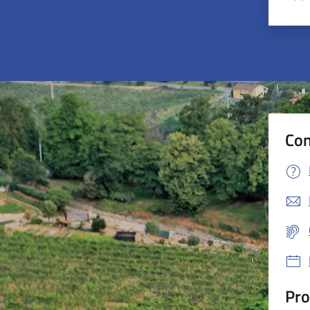
Valu
Con
Pro