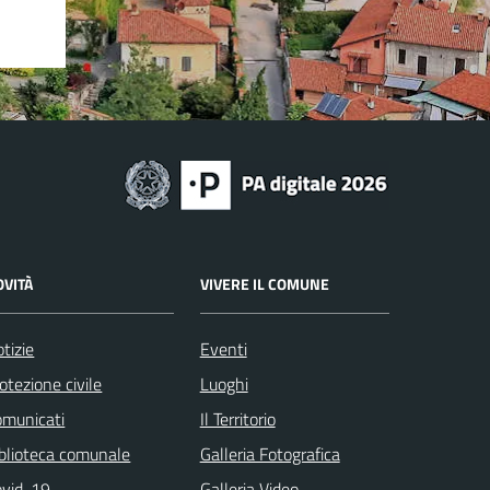
OVITÀ
VIVERE IL COMUNE
tizie
Eventi
otezione civile
Luoghi
omunicati
Il Territorio
blioteca comunale
Galleria Fotografica
ovid-19
Galleria Video