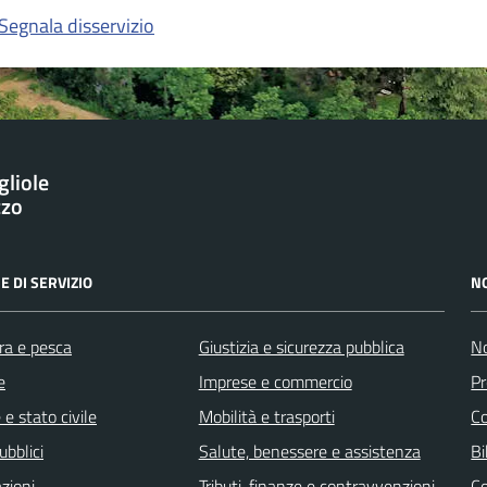
Segnala disservizio
gliole
zzo
E DI SERVIZIO
N
ra e pesca
Giustizia e sicurezza pubblica
No
e
Imprese e commercio
Pr
e stato civile
Mobilità e trasporti
C
ubblici
Salute, benessere e assistenza
Bi
zioni
Tributi, finanze e contravvenzioni
C