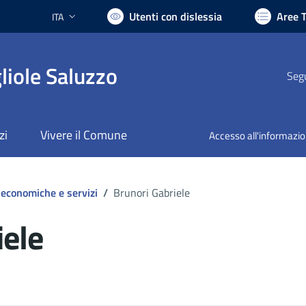
Utenti con dislessia
Aree 
ITA
Lingua attiva:
liole Saluzzo
Segu
zi
Vivere il Comune
Accesso all'informazi
 economiche e servizi
/
Brunori Gabriele
iele
ocumento