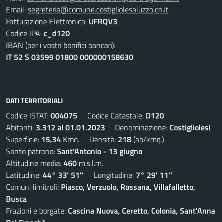
Email:
segreteria@comune.costigliolesaluzzo.cn.it
Fatturazione Elettronica:
UFRQV3
Codice IPA:
c_d120
IBAN (per i vostri bonifici bancari):
IT 52 S 03599 01800 000000158630
DATI TERRITORIALI
Codice ISTAT:
004075
Codice Catastale:
D120
Abitanti:
3.312 al 01.01.2023
Denominazione:
Costigliolesi
Superficie:
15,34
Kmq. Densità:
218
(ab/kmq.)
Santo patrono:
Sant'Antonio - 13 giugno
Altitudine media:
460
m.s.l.m.
Latitudine:
44° 33' 51''
Longitudine:
7° 29' 11''
Comuni limitrofi:
Piasco, Verzuolo, Rossana, Villafalletto,
Busca
Frazioni e borgate:
Cascina Nuova, Ceretto, Colonia, Sant'Anna