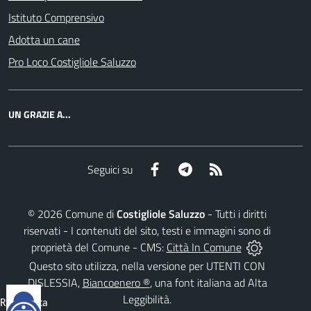
Istituto Comprensivo
Adotta un cane
Pro Loco Costigliole Saluzzo
UN GRAZIE A...
Facebook
Telegram
RSS
Seguici su
©
2026
Comune di
Costigliole Saluzzo
- Tutti i diritti
riservati - I contenuti del sito, testi e immagini sono di
proprietà del Comune - CMS:
Città In Comune
Questo sito utilizza, nella versione per UTENTI CON
DISLESSIA,
Biancoenero ®
, una font italiana ad Alta
Leggibilità.
Reimposta