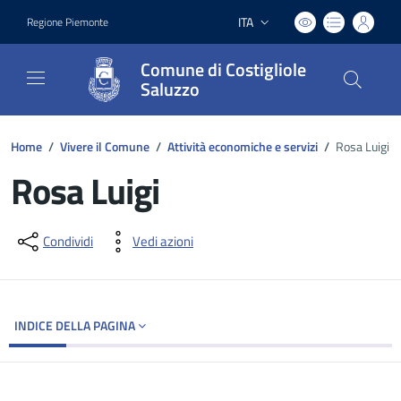
ITA
Regione Piemonte
Lingua attiva:
Comune di Costigliole
Saluzzo
Home
/
Vivere il Comune
/
Attività economiche e servizi
/
Rosa Luigi
Rosa Luigi
Dettagli del documento
Condividi
Vedi azioni
INDICE DELLA PAGINA