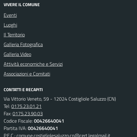
VIVERE IL COMUNE
Eventi
Luoghi
Il Territorio
Galleria Fotografica
Galleria Video
Attività economiche e Servizi
Associazioni e Comitati
CONTATTI E RECAPITI
Via Vittorio Veneto, 59 - 12024 Costigliole Saluzzo (CN)
Tel:
0175.23.01.21
Fax:
0175.23.90.03
Codice Fiscale:
00426640041
Partita IVA:
00426640041
P.E.C.:
comune.costigliolesaluzzo.cn@cert.legalmail.it