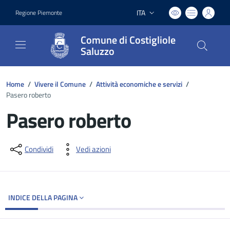
ITA
Regione Piemonte
Lingua attiva:
Comune di Costigliole
Saluzzo
Home
/
Vivere il Comune
/
Attività economiche e servizi
/
Pasero roberto
Pasero roberto
Dettagli del documento
Condividi
Vedi azioni
INDICE DELLA PAGINA