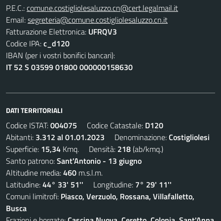
P.E.C.:
comune.costigliolesaluzzo.cn@cert.legalmail.it
Email:
segreteria@comune.costigliolesaluzzo.cn.it
Fatturazione Elettronica:
UFRQV3
Codice IPA:
c_d120
IBAN (per i vostri bonifici bancari):
IT 52 S 03599 01800 000000158630
DATI TERRITORIALI
Codice ISTAT:
004075
Codice Catastale:
D120
Abitanti:
3.312 al 01.01.2023
Denominazione:
Costigliolesi
Superficie:
15,34
Kmq. Densità:
218
(ab/kmq.)
Santo patrono:
Sant'Antonio - 13 giugno
Altitudine media:
460
m.s.l.m.
Latitudine:
44° 33' 51''
Longitudine:
7° 29' 11''
Comuni limitrofi:
Piasco, Verzuolo, Rossana, Villafalletto,
Busca
Frazioni e borgate:
Cascina Nuova, Ceretto, Colonia, Sant'Anna