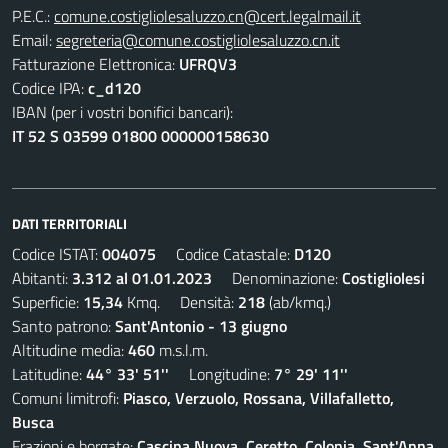
P.E.C.:
comune.costigliolesaluzzo.cn@cert.legalmail.it
Email:
segreteria@comune.costigliolesaluzzo.cn.it
Fatturazione Elettronica:
UFRQV3
Codice IPA:
c_d120
IBAN (per i vostri bonifici bancari):
IT 52 S 03599 01800 000000158630
DATI TERRITORIALI
Codice ISTAT:
004075
Codice Catastale:
D120
Abitanti:
3.312 al 01.01.2023
Denominazione:
Costigliolesi
Superficie:
15,34
Kmq. Densità:
218
(ab/kmq.)
Santo patrono:
Sant'Antonio - 13 giugno
Altitudine media:
460
m.s.l.m.
Latitudine:
44° 33' 51''
Longitudine:
7° 29' 11''
Comuni limitrofi:
Piasco, Verzuolo, Rossana, Villafalletto,
Busca
Frazioni e borgate:
Cascina Nuova, Ceretto, Colonia, Sant'Anna