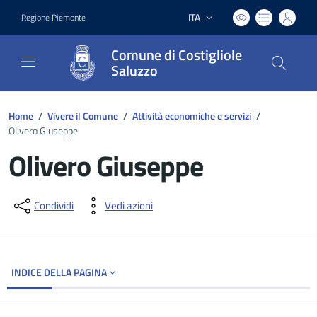
ITA
Regione Piemonte
Lingua attiva:
Comune di Costigliole
Saluzzo
Home
/
Vivere il Comune
/
Attività economiche e servizi
/
Olivero Giuseppe
Olivero Giuseppe
Dettagli del documento
Condividi
Vedi azioni
INDICE DELLA PAGINA