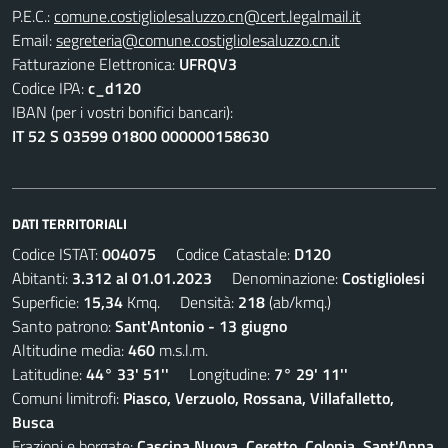
P.E.C.:
comune.costigliolesaluzzo.cn@cert.legalmail.it
Email:
segreteria@comune.costigliolesaluzzo.cn.it
Fatturazione Elettronica:
UFRQV3
Codice IPA:
c_d120
IBAN (per i vostri bonifici bancari):
IT 52 S 03599 01800 000000158630
DATI TERRITORIALI
Codice ISTAT:
004075
Codice Catastale:
D120
Abitanti:
3.312 al 01.01.2023
Denominazione:
Costigliolesi
Superficie:
15,34
Kmq. Densità:
218
(ab/kmq.)
Santo patrono:
Sant'Antonio - 13 giugno
Altitudine media:
460
m.s.l.m.
Latitudine:
44° 33' 51''
Longitudine:
7° 29' 11''
Comuni limitrofi:
Piasco, Verzuolo, Rossana, Villafalletto,
Busca
Frazioni e borgate:
Cascina Nuova, Ceretto, Colonia, Sant'Anna