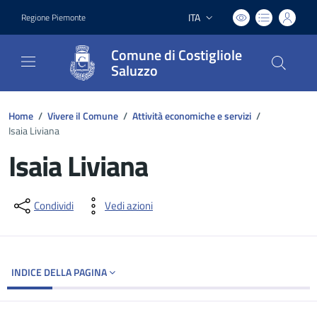
ITA
Regione Piemonte
Lingua attiva:
Comune di Costigliole
Saluzzo
Home
/
Vivere il Comune
/
Attività economiche e servizi
/
Isaia Liviana
Isaia Liviana
Dettagli del documento
Condividi
Vedi azioni
INDICE DELLA PAGINA