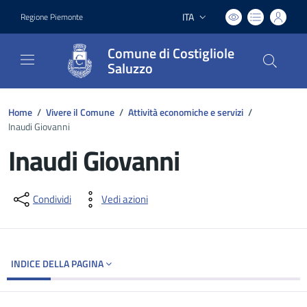
ITA
Regione Piemonte
Lingua attiva:
Comune di Costigliole
Saluzzo
Home
/
Vivere il Comune
/
Attività economiche e servizi
/
Inaudi Giovanni
Inaudi Giovanni
Dettagli del documento
Condividi
Vedi azioni
INDICE DELLA PAGINA