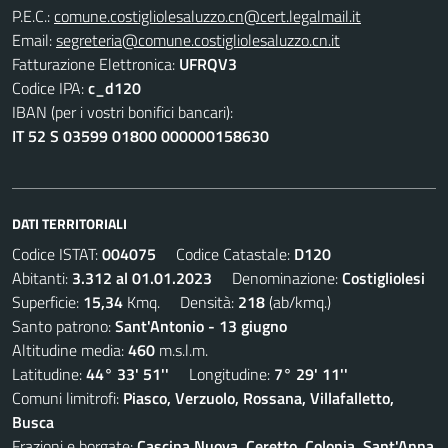
P.E.C.:
comune.costigliolesaluzzo.cn@cert.legalmail.it
Email:
segreteria@comune.costigliolesaluzzo.cn.it
Fatturazione Elettronica:
UFRQV3
Codice IPA:
c_d120
IBAN (per i vostri bonifici bancari):
IT 52 S 03599 01800 000000158630
DATI TERRITORIALI
Codice ISTAT:
004075
Codice Catastale:
D120
Abitanti:
3.312 al 01.01.2023
Denominazione:
Costigliolesi
Superficie:
15,34
Kmq. Densità:
218
(ab/kmq.)
Santo patrono:
Sant'Antonio - 13 giugno
Altitudine media:
460
m.s.l.m.
Latitudine:
44° 33' 51''
Longitudine:
7° 29' 11''
Comuni limitrofi:
Piasco, Verzuolo, Rossana, Villafalletto,
Busca
Frazioni e borgate:
Cascina Nuova, Ceretto, Colonia, Sant'Anna