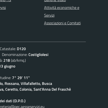
visi
Attività economiche e
Servizi
Associazioni e Comitati
atastale:
D120
enominazione:
Costigliolesi
à:
218
(ab/kmq.)
13 giugno
udine:
7° 29' 11''
lo, Rossana, Villafalletto, Busca
a, Ceretto, Colonia, Sant'Anna Del Fraschè
ei dati (D.P.O.)
reteria@pec.aesseservizi.eu