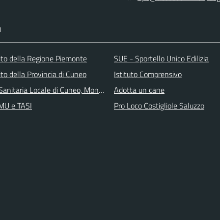
I
 sito della Regione Piemonte
SUE - Sportello Unico Edilizia
 sito della Provincia di Cuneo
Istituto Comprensivo
Sanitaria Locale di Cuneo, Mondovì e Savigliano
Adotta un cane
IMU e TASI
Pro Loco Costigliole Saluzzo