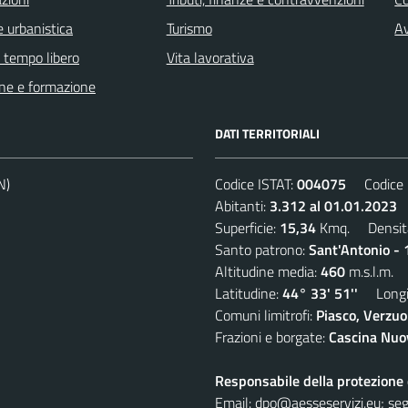
 urbanistica
Turismo
Av
e tempo libero
Vita lavorativa
ne e formazione
DATI TERRITORIALI
N)
Codice ISTAT:
004075
Codice C
Abitanti:
3.312 al 01.01.2023
D
Superficie:
15,34
Kmq. Densit
Santo patrono:
Sant'Antonio - 
Altitudine media:
460
m.s.l.m.
Latitudine:
44° 33' 51''
Longit
Comuni limitrofi:
Piasco, Verzuo
Frazioni e borgate:
Cascina Nuov
Responsabile della protezione d
Email:
dpo@aesseservizi.eu; seg