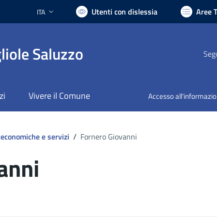
Utenti con dislessia
Aree 
ITA
Lingua attiva:
liole Saluzzo
Segu
zi
Vivere il Comune
Accesso all'informazi
 economiche e servizi
/
Fornero Giovanni
anni
ocumento