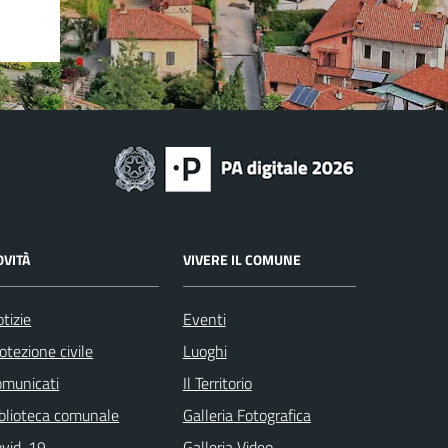
OVITÀ
VIVERE IL COMUNE
tizie
Eventi
otezione civile
Luoghi
omunicati
Il Territorio
blioteca comunale
Galleria Fotografica
ovid-19
Galleria Video