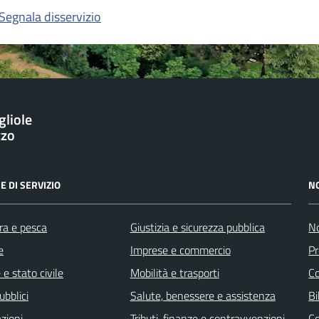
Segnala disservizio
gliole
zzo
E DI SERVIZIO
N
ra e pesca
Giustizia e sicurezza pubblica
No
e
Imprese e commercio
Pr
e stato civile
Mobilità e trasporti
C
ubblici
Salute, benessere e assistenza
Bi
zioni
Tributi, finanze e contravvenzioni
C