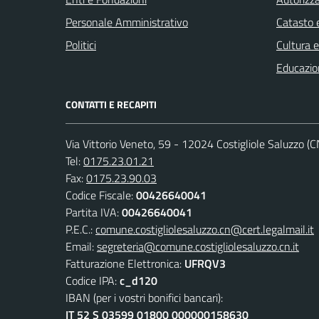
Personale Amministrativo
Catasto e
Politici
Cultura 
Educazio
CONTATTI E RECAPITI
Via Vittorio Veneto, 59 - 12024 Costigliole Saluzzo (C
Tel:
0175.23.01.21
Fax:
0175.23.90.03
Codice Fiscale:
00426640041
Partita IVA:
00426640041
P.E.C.:
comune.costigliolesaluzzo.cn@cert.legalmail.it
Email:
segreteria@comune.costigliolesaluzzo.cn.it
Fatturazione Elettronica:
UFRQV3
Codice IPA:
c_d120
IBAN (per i vostri bonifici bancari):
IT 52 S 03599 01800 000000158630