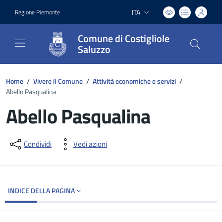
ITA
Regione Piemonte
Lingua attiva:
Comune di Costigliole
Saluzzo
Home
/
Vivere il Comune
/
Attività economiche e servizi
/
Abello Pasqualina
Abello Pasqualina
Dettagli del documento
Condividi
Vedi azioni
INDICE DELLA PAGINA