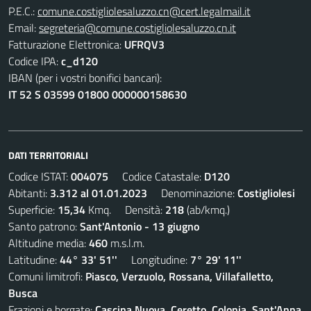
P.E.C.:
comune.costigliolesaluzzo.cn@cert.legalmail.it
Email:
segreteria@comune.costigliolesaluzzo.cn.it
Fatturazione Elettronica:
UFRQV3
Codice IPA:
c_d120
IBAN (per i vostri bonifici bancari):
IT 52 S 03599 01800 000000158630
DATI TERRITORIALI
Codice ISTAT:
004075
Codice Catastale:
D120
Abitanti:
3.312 al 01.01.2023
Denominazione:
Costigliolesi
Superficie:
15,34
Kmq. Densità:
218
(ab/kmq.)
Santo patrono:
Sant'Antonio - 13 giugno
Altitudine media:
460
m.s.l.m.
Latitudine:
44° 33' 51''
Longitudine:
7° 29' 11''
Comuni limitrofi:
Piasco, Verzuolo, Rossana, Villafalletto,
Busca
Frazioni e borgate:
Cascina Nuova, Ceretto, Colonia, Sant'Anna