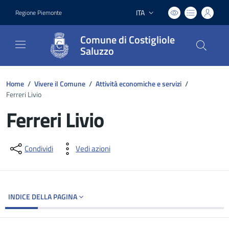
ITA
Regione Piemonte
Lingua attiva:
Comune di Costigliole
Saluzzo
Home
/
Vivere il Comune
/
Attività economiche e servizi
/
Ferreri Livio
Ferreri Livio
Dettagli del documento
Condividi
Vedi azioni
INDICE DELLA PAGINA