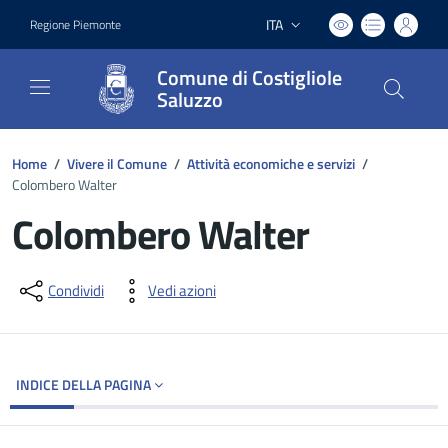
ITA
Regione Piemonte
Lingua attiva:
Comune di Costigliole
Saluzzo
Home
/
Vivere il Comune
/
Attività economiche e servizi
/
Colombero Walter
Colombero Walter
Dettagli del documento
Condividi
Vedi azioni
INDICE DELLA PAGINA