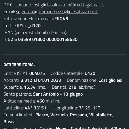
P.E.C.:
comune.costigliolesaluzzo.cn@cert.legalmail.it
Email:
segreteria@comune.costigliolesaluzzo.cn.it
Fatturazione Elettronica:
UFRQV3
Codice IPA:
c_d120
IBAN (per i vostri bonifici bancari):
IT 52 S 03599 01800 000000158630
DATI TERRITORIALI
Codice ISTAT:
004075
Codice Catastale:
D120
Abitanti:
3.312 al 01.01.2023
Denominazione:
Costigliolesi
Superficie:
15,34
Kmq. Densità:
218
(ab/kmq.)
Santo patrono:
Sant'Antonio - 13 giugno
Altitudine media:
460
m.s.l.m.
Latitudine:
44° 33' 51''
Longitudine:
7° 29' 11''
Comuni limitrofi:
Piasco, Verzuolo, Rossana, Villafalletto,
Busca
Frazioni e borgate:
Cascina Nuova, Ceretto, Colonia, Sant'Anna