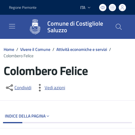
ITA
Regione Piemonte
Lingua attiva:
Comune di Costigliole
Saluzzo
Home
/
Vivere il Comune
/
Attività economiche e servizi
/
Colombero Felice
Colombero Felice
Dettagli del documento
Condividi
Vedi azioni
INDICE DELLA PAGINA