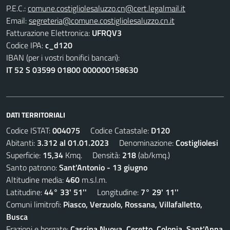
P.E.C.:
comune.costigliolesaluzzo.cn@cert.legalmail.it
Email:
segreteria@comune.costigliolesaluzzo.cn.it
Fatturazione Elettronica:
UFRQV3
Codice IPA:
c_d120
IBAN (per i vostri bonifici bancari):
IT 52 S 03599 01800 000000158630
DATI TERRITORIALI
Codice ISTAT:
004075
Codice Catastale:
D120
Abitanti:
3.312 al 01.01.2023
Denominazione:
Costigliolesi
Superficie:
15,34
Kmq. Densità:
218
(ab/kmq.)
Santo patrono:
Sant'Antonio - 13 giugno
Altitudine media:
460
m.s.l.m.
Latitudine:
44° 33' 51''
Longitudine:
7° 29' 11''
Comuni limitrofi:
Piasco, Verzuolo, Rossana, Villafalletto,
Busca
Frazioni e borgate:
Cascina Nuova, Ceretto, Colonia, Sant'Anna