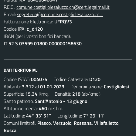
P.E.C.:
comune.costigliolesaluzzo.cn@cert.legalmail.it
Email:
segreteria@comune.costigliolesaluzzo.cn.it
Fatturazione Elettronica:
UFRQV3
Codice IPA:
c_d120
IBAN (per i vostri bonifici bancari):
IT 52 S 03599 01800 000000158630
DATI TERRITORIALI
Codice ISTAT:
004075
Codice Catastale:
D120
Abitanti:
3.312 al 01.01.2023
Denominazione:
Costigliolesi
Superficie:
15,34
Kmq. Densità:
218
(ab/kmq.)
Santo patrono:
Sant'Antonio - 13 giugno
Altitudine media:
460
m.s.l.m.
Latitudine:
44° 33' 51''
Longitudine:
7° 29' 11''
Comuni limitrofi:
Piasco, Verzuolo, Rossana, Villafalletto,
Busca