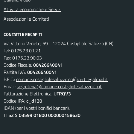
Attività economiche e Servizi
Associazioni e Comitati
CONTATTI E RECAPITI
Via Vittorio Veneto, 59 - 12024 Costigliole Saluzzo (CN)
Tel:
0175.23.01.21
Fax:
0175.23.90.03
Codice Fiscale:
00426640041
Partita IVA:
00426640041
P.E.C.:
comune.costigliolesaluzzo.cn@cert.legalmail.it
Email:
segreteria@comune.costigliolesaluzzo.cn.it
Fatturazione Elettronica:
UFRQV3
Codice IPA:
c_d120
IBAN (per i vostri bonifici bancari):
IT 52 S 03599 01800 000000158630