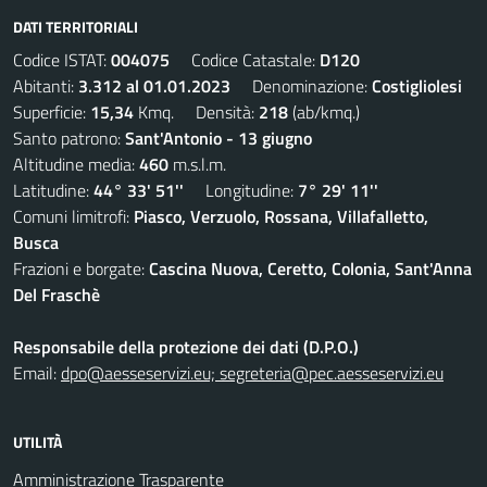
DATI TERRITORIALI
Codice ISTAT:
004075
Codice Catastale:
D120
Abitanti:
3.312 al 01.01.2023
Denominazione:
Costigliolesi
Superficie:
15,34
Kmq. Densità:
218
(ab/kmq.)
Santo patrono:
Sant'Antonio - 13 giugno
Altitudine media:
460
m.s.l.m.
Latitudine:
44° 33' 51''
Longitudine:
7° 29' 11''
Comuni limitrofi:
Piasco, Verzuolo, Rossana, Villafalletto,
Busca
Frazioni e borgate:
Cascina Nuova, Ceretto, Colonia, Sant'Anna
Del Fraschè
Responsabile della protezione dei dati (D.P.O.)
Email:
dpo@aesseservizi.eu; segreteria@pec.aesseservizi.eu
UTILITÀ
Amministrazione Trasparente