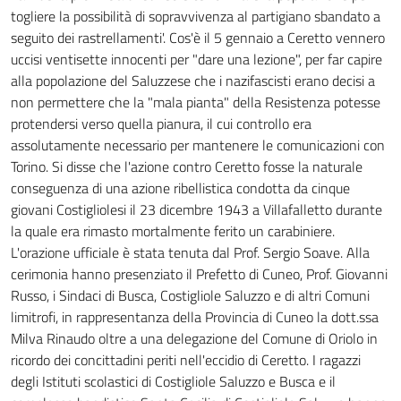
togliere la possibilità di sopravvivenza al partigiano sbandato a
seguito dei rastrellamenti'. Cos'è il 5 gennaio a Ceretto vennero
uccisi ventisette innocenti per "dare una lezione", per far capire
alla popolazione del Saluzzese che i nazifascisti erano decisi a
non permettere che la "mala pianta" della Resistenza potesse
protendersi verso quella pianura, il cui controllo era
assolutamente necessario per mantenere le comunicazioni con
Torino. Si disse che l'azione contro Ceretto fosse la naturale
conseguenza di una azione ribellistica condotta da cinque
giovani Costigliolesi il 23 dicembre 1943 a Villafalletto durante
la quale era rimasto mortalmente ferito un carabiniere.
L'orazione ufficiale è stata tenuta dal Prof. Sergio Soave. Alla
cerimonia hanno presenziato il Prefetto di Cuneo, Prof. Giovanni
Russo, i Sindaci di Busca, Costigliole Saluzzo e di altri Comuni
limitrofi, in rappresentanza della Provincia di Cuneo la dott.ssa
Milva Rinaudo oltre a una delegazione del Comune di Oriolo in
ricordo dei concittadini periti nell'eccidio di Ceretto. I ragazzi
degli Istituti scolastici di Costigliole Saluzzo e Busca e il