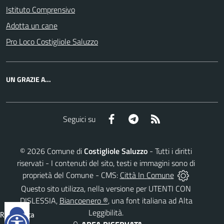
Istituto Comprensivo
Adotta un cane
Pro Loco Costigliole Saluzzo
UN GRAZIE A...
Facebook
Telegram
RSS
Seguici su
©
2026
Comune di
Costigliole Saluzzo
- Tutti i diritti
riservati - I contenuti del sito, testi e immagini sono di
proprietà del Comune - CMS:
Città In Comune
Questo sito utilizza, nella versione per UTENTI CON
DISLESSIA,
Biancoenero ®
, una font italiana ad Alta
Leggibilità.
Reimposta
tutto