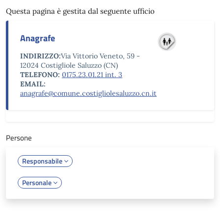
Questa pagina è gestita dal seguente ufficio
Anagrafe
INDIRIZZO:
Via Vittorio Veneto, 59 -
12024 Costigliole Saluzzo (CN)
TELEFONO:
0175.23.01.21 int. 3
EMAIL:
anagrafe@comune.costigliolesaluzzo.cn.it
Persone
Responsabile
Personale