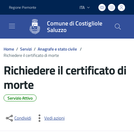
ITA
Regione Piemonte
Lingua attiva:
Comune di Costigliole
Saluzzo
Home
/
Servizi
/
Anagrafe e stato civile
/
Richiedere il certificato di morte
Richiedere il certificato di
morte
Servizio Attivo
Dettagli del documento
Condividi
Vedi azioni