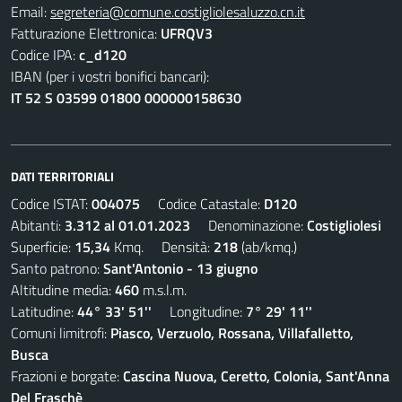
Email:
segreteria@comune.costigliolesaluzzo.cn.it
Fatturazione Elettronica:
UFRQV3
Codice IPA:
c_d120
IBAN (per i vostri bonifici bancari):
IT 52 S 03599 01800 000000158630
DATI TERRITORIALI
Codice ISTAT:
004075
Codice Catastale:
D120
Abitanti:
3.312 al 01.01.2023
Denominazione:
Costigliolesi
Superficie:
15,34
Kmq. Densità:
218
(ab/kmq.)
Santo patrono:
Sant'Antonio - 13 giugno
Altitudine media:
460
m.s.l.m.
Latitudine:
44° 33' 51''
Longitudine:
7° 29' 11''
Comuni limitrofi:
Piasco, Verzuolo, Rossana, Villafalletto,
Busca
Frazioni e borgate:
Cascina Nuova, Ceretto, Colonia, Sant'Anna
Del Fraschè