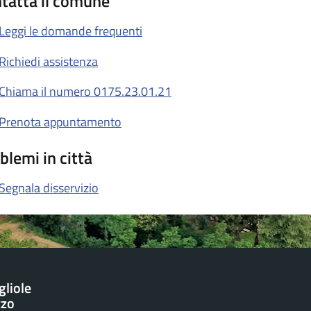
tatta il comune
Leggi le domande frequenti
Richiedi assistenza
Chiama il numero 0175.23.01.21
Prenota appuntamento
blemi in città
Segnala disservizio
gliole
zzo