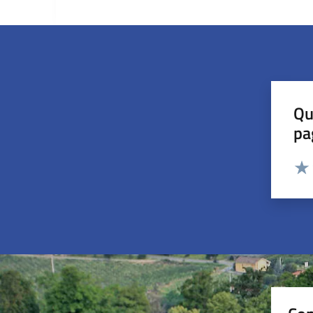
Qu
pa
Valut
Valu