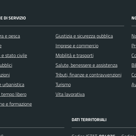
E DI SERVIZIO
N
ra e pesca
Giustizia e sicurezza pubblica
No
e
Imprese e commercio
Pr
e stato civile
Mobilità e trasporti
C
ubblici
Salute, benessere e assistenza
Bi
zioni
Tributi, finanze e contravvenzioni
C
 urbanistica
Turismo
Av
e tempo libero
Vita lavorativa
ne e formazione
DATI TERRITORIALI