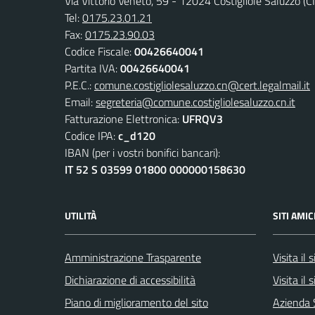
Via Vittorio Veneto, 59 - 12024 Costigliole Saluzzo (C
Tel:
0175.23.01.21
Fax:
0175.23.90.03
Codice Fiscale:
00426640041
Partita IVA:
00426640041
P.E.C.:
comune.costigliolesaluzzo.cn@cert.legalmail.it
Email:
segreteria@comune.costigliolesaluzzo.cn.it
Fatturazione Elettronica:
UFRQV3
Codice IPA:
c_d120
IBAN (per i vostri bonifici bancari):
IT 52 S 03599 01800 000000158630
UTILITÀ
SITI AMIC
Amministrazione Trasparente
Visita il
Dichiarazione di accessibilità
Visita il
Piano di miglioramento del sito
Azienda 