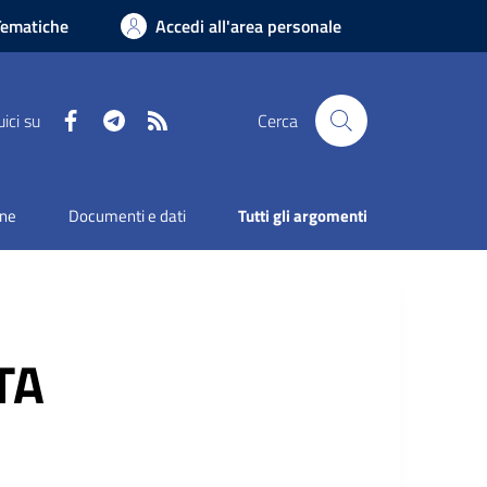
Tematiche
Accedi all'area personale
Facebook
Telegram
RSS
ici su
Cerca
one
Documenti e dati
Tutti gli argomenti
TA