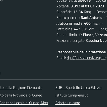
N)
Codice ISTAT:
004075
Codice C
Abitanti:
3.312 al 01.01.2023
D
Superficie:
15,34
Kmq. Densit
Santo patrono:
Sant'Antonio - 
Altitudine media:
460
m.s.l.m.
Latitudine:
44° 33' 51''
Longit
Comuni limitrofi:
Piasco, Verzuo
Frazioni e borgate:
Cascina Nuov
Responsabile della protezione d
Email:
dpo@aesseservizi.eu; seg
I
 sito della Regione Piemonte
SUE - Sportello Unico Edilizia
 sito della Provincia di Cuneo
Istituto Comprensivo
Sanitaria Locale di Cuneo, Mondovì e Savigliano
Adotta un cane