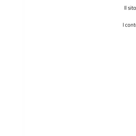
Il si
I con