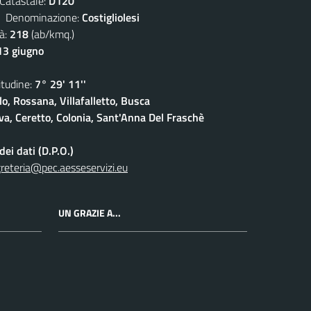
atastale:
D120
enominazione:
Costigliolesi
à:
218
(ab/kmq.)
13 giugno
udine:
7° 29' 11''
lo, Rossana, Villafalletto, Busca
a, Ceretto, Colonia, Sant'Anna Del Fraschè
ei dati (D.P.O.)
reteria@pec.aesseservizi.eu
UN GRAZIE A...