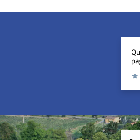
Qu
pa
Valut
Valu