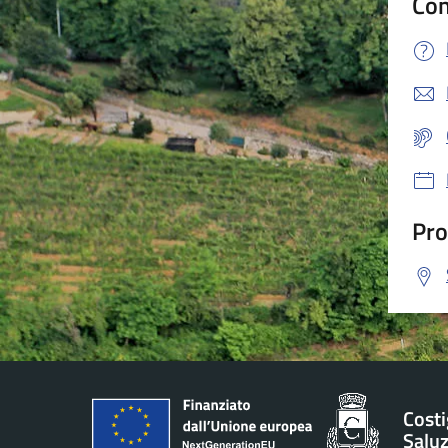
Con
Pro
Costi
Salu