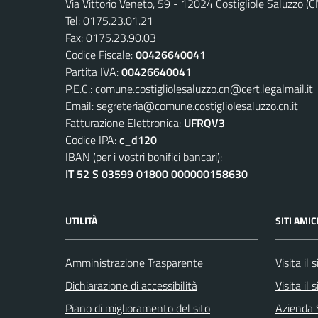
Via Vittorio Veneto, 59 - 12024 Costigliole Saluzzo (C
Tel:
0175.23.01.21
Fax:
0175.23.90.03
Codice Fiscale:
00426640041
Partita IVA:
00426640041
P.E.C.:
comune.costigliolesaluzzo.cn@cert.legalmail.it
Email:
segreteria@comune.costigliolesaluzzo.cn.it
Fatturazione Elettronica:
UFRQV3
Codice IPA:
c_d120
IBAN (per i vostri bonifici bancari):
IT 52 S 03599 01800 000000158630
UTILITÀ
SITI AMIC
Amministrazione Trasparente
Visita il
Dichiarazione di accessibilità
Visita il
Piano di miglioramento del sito
Azienda 