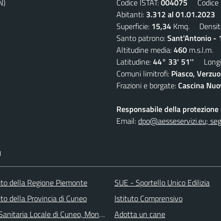
N)
Codice ISTAT:
004075
Codice C
Abitanti:
3.312 al 01.01.2023
D
Superficie:
15,34
Kmq. Densit
Santo patrono:
Sant'Antonio - 
Altitudine media:
460
m.s.l.m.
Latitudine:
44° 33' 51''
Longit
Comuni limitrofi:
Piasco, Verzuo
Frazioni e borgate:
Cascina Nuov
Responsabile della protezione d
Email:
dpo@aesseservizi.eu; seg
I
 sito della Regione Piemonte
SUE - Sportello Unico Edilizia
 sito della Provincia di Cuneo
Istituto Comprensivo
Sanitaria Locale di Cuneo, Mondovì e Savigliano
Adotta un cane