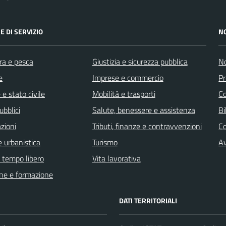
E DI SERVIZIO
N
ra e pesca
Giustizia e sicurezza pubblica
No
e
Imprese e commercio
Pr
e stato civile
Mobilità e trasporti
C
ubblici
Salute, benessere e assistenza
Bi
zioni
Tributi, finanze e contravvenzioni
C
 urbanistica
Turismo
Av
e tempo libero
Vita lavorativa
ne e formazione
DATI TERRITORIALI