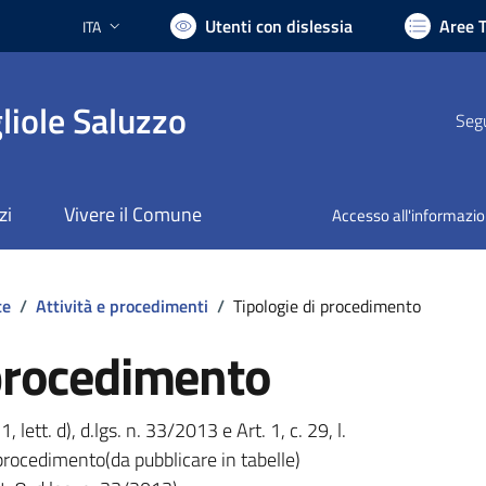
Utenti con dislessia
Aree 
ITA
Lingua attiva:
liole Saluzzo
Segu
zi
Vivere il Comune
Accesso all'informazi
te
/
Attività e procedimenti
/
Tipologie di procedimento
 procedimento
1, lett. d), d.lgs. n. 33/2013 e Art. 1, c. 29, l.
procedimento(da pubblicare in tabelle)