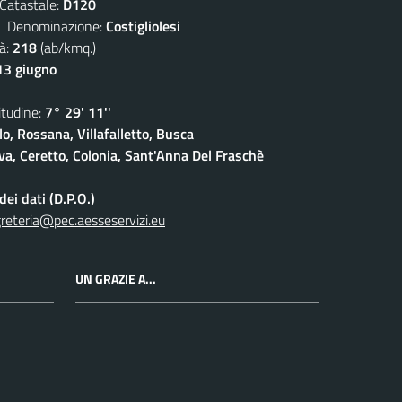
atastale:
D120
enominazione:
Costigliolesi
à:
218
(ab/kmq.)
13 giugno
udine:
7° 29' 11''
lo, Rossana, Villafalletto, Busca
a, Ceretto, Colonia, Sant'Anna Del Fraschè
ei dati (D.P.O.)
reteria@pec.aesseservizi.eu
UN GRAZIE A...