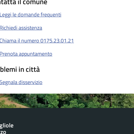
tatta il comune
Leggi le domande frequenti
Richiedi assistenza
Chiama il numero 0175.23.01.21
Prenota appuntamento
blemi in città
Segnala disservizio
gliole
zzo