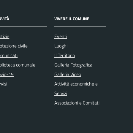
OVITÀ
VIVERE IL COMUNE
tizie
Eventi
otezione civile
Luoghi
omunicati
Il Territorio
blioteca comunale
Galleria Fotografica
ovid-19
Galleria Video
visi
Attività economiche e
Servizi
Associazioni e Comitati